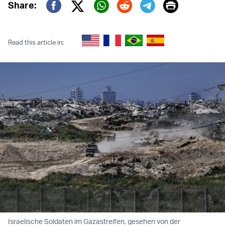
Print
Share:
Twitter (X)
Facebook
Whatsapp
Reddit
Telegram
Read this article in:
Israelische Soldaten im Gazastreifen, gesehen von der