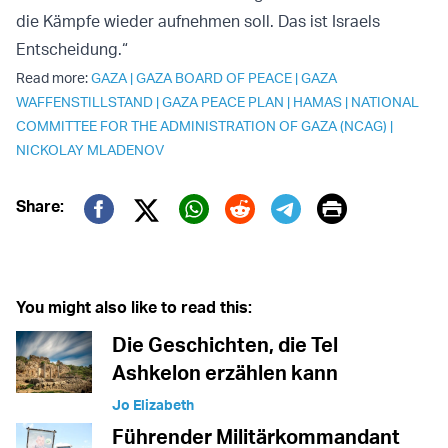
die Kämpfe wieder aufnehmen soll. Das ist Israels
Entscheidung.“
Read more:
GAZA
|
GAZA BOARD OF PEACE
|
GAZA
WAFFENSTILLSTAND
|
GAZA PEACE PLAN
|
HAMAS
|
NATIONAL
COMMITTEE FOR THE ADMINISTRATION OF GAZA (NCAG)
|
NICKOLAY MLADENOV
Print
Share:
Twitter (X)
Facebook
Whatsapp
Reddit
Telegram
You might also like to read this:
Die Geschichten, die Tel
Ashkelon erzählen kann
Jo Elizabeth
Führender Militärkommandant