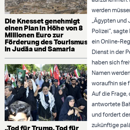
werden müsse
Die Knesset genehmigt
„Ägypten und J
einen Plan in Höhe von 8
Polizei“, sag
Millionen Euro zur
Förderung des Tourismus
ein Online-Regi
in Judäa und Samaria
Dienst in der 
haben sich fre
Namen werden j
woraufhin sie 
Auf die Frage,
antwortete Bah
und fordert der
zukünftige palä
„Tod für Trump, Tod für