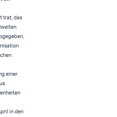
 trat, das
zweiten
 abgegeben,
nisation
schen
ng einer
aus
genheiten
pril in den