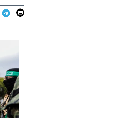
Email
Print
app
dit
Telegram