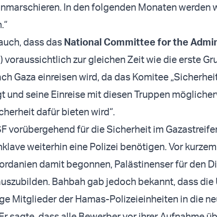
inmarschieren. In den folgenden Monaten werden 
.“
auch, dass das
National Committee for the Admin
G
) voraussichtlich zur gleichen Zeit wie die erste G
ch Gaza einreisen wird, da das Komitee „Sicherhei
t und seine Einreise mit diesen Truppen möglicher
herheit dafür bieten wird“.
F vorübergehend für die Sicherheit im Gazastreife
Enklave weiterhin eine Polizei benötigen. Vor kurze
rdanien damit begonnen, Palästinenser für den Di
 auszubilden. Bahbah gab jedoch bekannt, dass die
ige Mitglieder der Hamas-Polizeieinheiten in die ne
r sagte, dass alle Bewerber vor ihrer Aufnahme üb