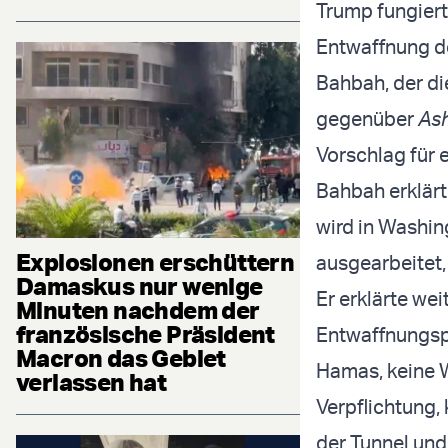
Trump fungiert
Entwaffnung d
Bahbah, der di
gegenüber
Ash
Vorschlag für 
Bahbah erklärt
wird in Washin
Explosionen erschüttern
ausgearbeitet,
Damaskus nur wenige
Er erklärte we
Minuten nachdem der
französische Präsident
Entwaffnungspr
Macron das Gebiet
Hamas, keine W
verlassen hat
Verpflichtung,
der Tunnel und