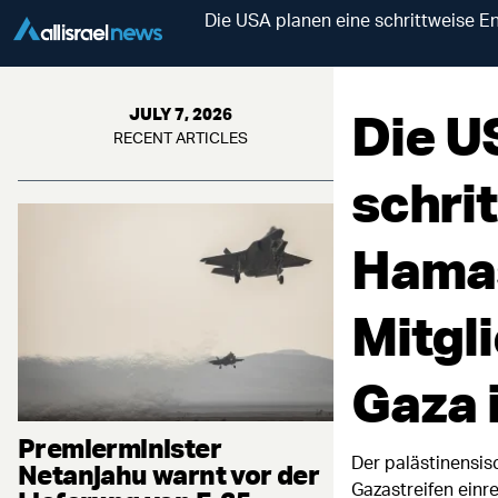
Die USA planen eine schrittweise En
Die U
JULY 7, 2026
RECENT ARTICLES
schri
Hamas
Mitgli
Gaza 
Premierminister
Der palästinensis
Netanjahu warnt vor der
Gazastreifen einr