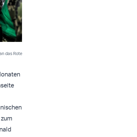
an das Rote
Monaten
nseite
anischen
n zum
nald