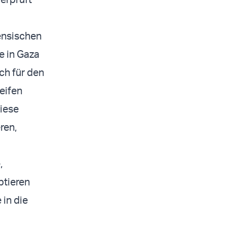
ensischen
de in Gaza
ich für den
eifen
Diese
ren,
,
ptieren
 in die