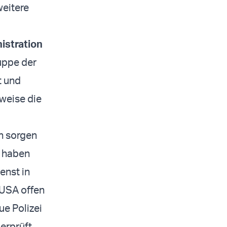
weitere
istration
ruppe der
t und
weise die
n sorgen
m haben
enst in
 USA offen
ue Polizei
erprüft