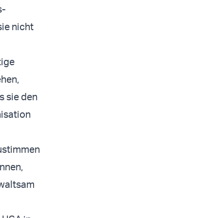
s-
ie nicht
tige
ehen,
s sie den
isation
 zustimmen
onnen,
ewaltsam