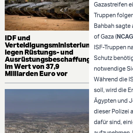
Gazastreifen e
Truppen folgen
Bahbah sagte 
of Gaza (
NCA
IDF und
Verteidigungsministerium
ISF-Truppen na
legen Rüstungs- und
Schutz benötig
Ausrüstungsbeschaffung
im Wert von 37,9
notwendige Sic
Milliarden Euro vor
Während die IS
soll, wird die 
Ägypten und Jo
dieser Polizei
dafür sind, ein
aufzunehmen. E