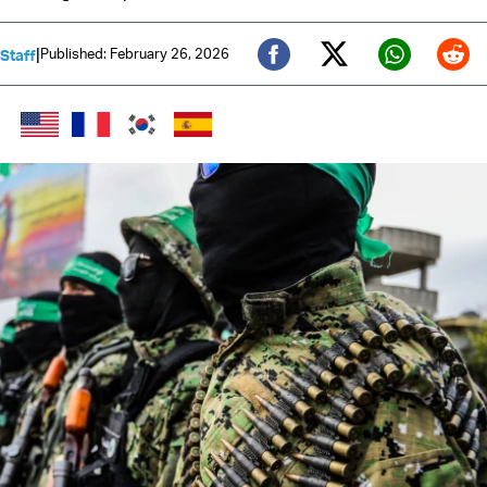
|
Published: February 26, 2026
 Staff
Twitter (X)
Facebook
Whats
Red