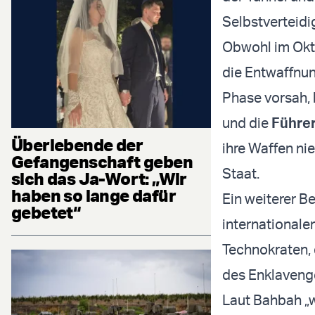
Selbstverteidi
Obwohl im Okto
die Entwaffnu
Phase vorsah, 
und die
Führer
Überlebende der
ihre Waffen ni
Gefangenschaft geben
Staat.
sich das Ja-Wort: „Wir
haben so lange dafür
Ein weiterer B
gebetet“
internationale
Technokraten, 
des Enklavenge
Laut Bahbah „w