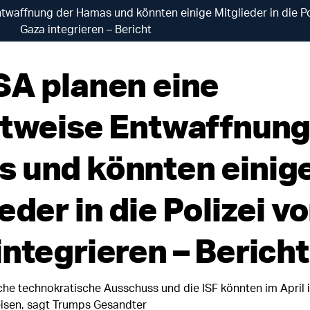
twaffnung der Hamas und könnten einige Mitglieder in die Po
Gaza integrieren – Bericht
SA planen eine
ttweise Entwaffnung
 und könnten einig
eder in die Polizei v
integrieren – Bericht
che technokratische Ausschuss und die ISF könnten im April 
eisen, sagt Trumps Gesandter