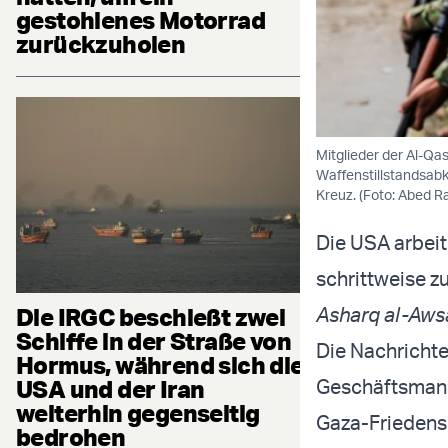
gestohlenes Motorrad
zurückzuholen
Mitglieder der Al-Q
Waffenstillstandsab
Kreuz. (Foto: Abed R
Die USA arbei
schrittweise z
Die IRGC beschießt zwei
Asharq al-Aws
Schiffe in der Straße von
Die Nachricht
Hormus, während sich die
USA und der Iran
Geschäftsmann
weiterhin gegenseitig
Gaza-Friedens
bedrohen