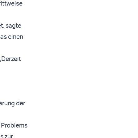
ittweise
t, sagte
mas einen
„Derzeit
ärung der
s Problems
s zur