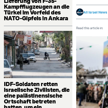
Lieferung von F-35-
Kampfflugzeugen an die
Türkei im Vorfeld des
All Israel News
NATO-Gipfels in Ankara
Read this article in:
IDF-Soldaten retten
israelische Zivilisten, die
eine palästinensische
Ortschaft betreten
hatten, um ein