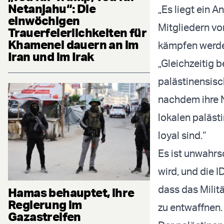
Netanjahu“: Die
„Es liegt ein 
einwöchigen
Mitgliedern vor
Trauerfeierlichkeiten für
Khamenei dauern an im
kämpfen werden
Iran und im Irak
„Gleichzeitig b
palästinensisch
nachdem ihre N
lokalen paläst
loyal sind.“
Es ist unwahrs
wird, und die I
dass das Mili
Hamas behauptet, ihre
Regierung im
zu entwaffnen.
Gazastreifen