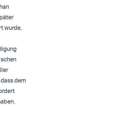
Khan
später
t wurde,
digung
rischen
ler
, dass dem
ordert
haben.