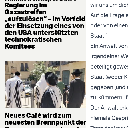
Regierung im
wir uns um dich
Gazastreifen
Auf die Frage 
„aufzulösen“ – im Vorfeld
der Einsetzung eines von
oder von einem
den USA unterstützten
Staat.“
technokratischen
Komitees
Ein Anwalt von
irgendeiner We
beteiligt gewe
Staat (weder K
gegeben (und 
zu ‚kümmern‘, f
Der Anwalt erk
Neues Café wird zum
niemals Gespr
neuesten Brennpunkt der