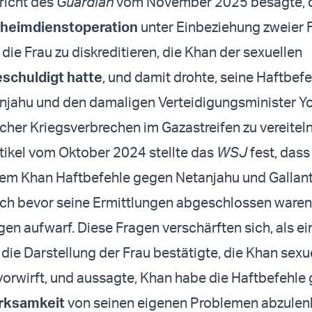
ericht des
Guardian
vom November 2025 besagte, d
eheimdienstoperation
unter Einbeziehung zweier 
die Frau zu diskreditieren, die Khan der sexuellen
schuldigt hatte
, und damit drohte, seine Haftbef
njahu und den damaligen Verteidigungsminister Yo
her Kriegsverbrechen im Gazastreifen zu vereiteln
rtikel vom Oktober 2024 stellte das
WSJ
fest, dass
dem Khan Haftbefehle gegen Netanjahu und Gallan
ch bevor seine Ermittlungen abgeschlossen waren
gen aufwarf. Diese Fragen verschärften sich, als ei
die Darstellung der Frau bestätigte, die Khan sexu
vorwirft, und aussagte, Khan habe die Haftbefehle 
rksamkeit
von seinen eigenen Problemen abzulen