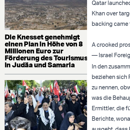
Qatar launched
Khan over targ
backing came fr
Die Knesset genehmigt
einen Plan in Höhe von 8
A crooked pros
Millionen Euro zur
— Israel Forei
Förderung des Tourismus
in Judäa und Samaria
In den zusamm
beziehen sich 
zu nennen, obw
was die Behaup
Ermittler, die 
Berichte, won
ausgeht, dass 