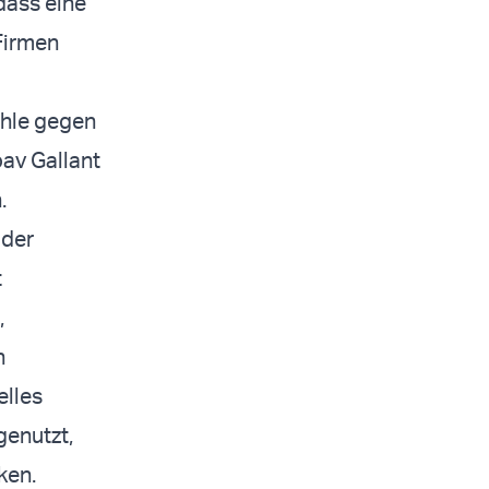
ass eine
Firmen
ehle gegen
av Gallant
.
 der
t
,
n
elles
genutzt,
ken.