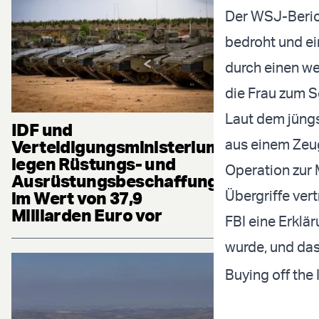
Der WSJ-Beric
bedroht und ei
durch einen w
die Frau zum S
Laut dem jüngs
IDF und
aus einem Zeug
Verteidigungsministerium
legen Rüstungs- und
Operation zur
Ausrüstungsbeschaffung
Übergriffe vert
im Wert von 37,9
Milliarden Euro vor
FBI eine Erklä
wurde, und da
Buying off the