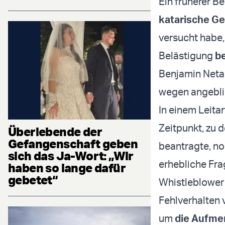
Ein früherer B
katarische G
versucht habe, 
Belästigung
be
Benjamin Neta
wegen angeblic
In einem Leita
Zeitpunkt, zu 
Überlebende der
Gefangenschaft geben
beantragte, no
sich das Ja-Wort: „Wir
erhebliche Fra
haben so lange dafür
gebetet“
Whistleblower 
Fehlverhalten 
um
die Aufme