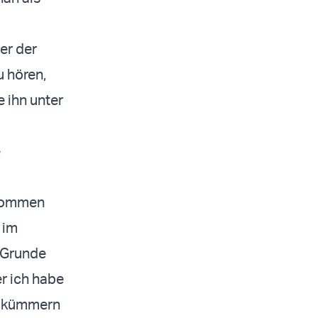
er der
 hören,
e ihn unter
e
genommen
 im
 Grunde
er ich habe
nn kümmern