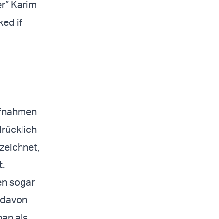
er” Karim
ked if
ufnahmen
drücklich
zeichnet,
t.
ten sogar
 davon
han als