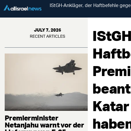
IStGH-Ankläger, der Haftbefehle gege
IStGH
JULY 7, 2026
RECENT ARTICLES
Haftb
Premi
beant
Katar
Premierminister
haben
Netanjahu warnt vor der