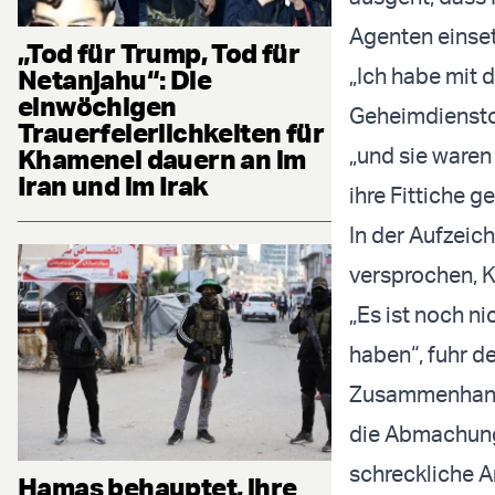
Agenten einset
„Tod für Trump, Tod für
„Ich habe mit 
Netanjahu“: Die
einwöchigen
Geheimdienstop
Trauerfeierlichkeiten für
„und sie waren
Khamenei dauern an im
Iran und im Irak
ihre Fittiche 
In der Aufzeic
versprochen, K
„Es ist noch ni
haben“, fuhr de
Zusammenhang 
die Abmachung.
schreckliche A
Hamas behauptet, ihre