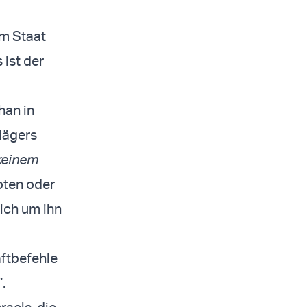
om Staat
 ist der
han in
lägers
keinem
oten oder
ich um ihn
aftbefehle
.