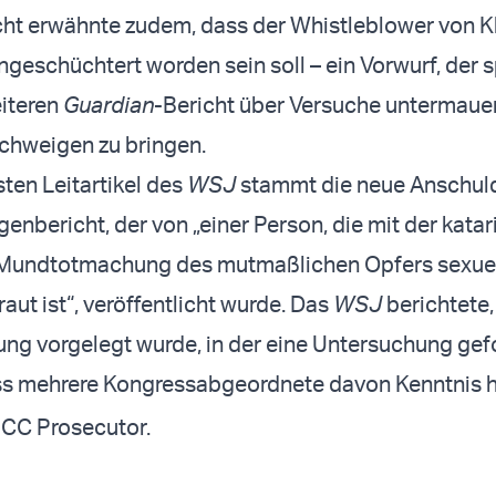
ht erwähnte zudem, dass der Whistleblower von 
ngeschüchtert worden sein soll – ein Vorwurf, der 
eiteren
Guardian
-Bericht über Versuche untermauer
chweigen zu bringen.
ten Leitartikel des
WSJ
stammt die neue Anschul
enbericht, der von „einer Person, die mit der kata
 Mundtotmachung des mutmaßlichen Opfers sexuel
raut ist“, veröffentlicht wurde. Das
WSJ
berichtete
rung vorgelegt wurde, in der eine Untersuchung gef
ss mehrere Kongressabgeordnete davon Kenntnis 
 ICC Prosecutor.