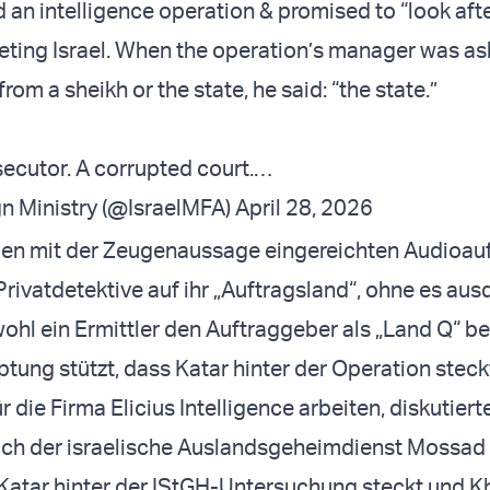
 an intelligence operation & promised to “look aft
eting Israel. When the operation’s manager was as
om a sheikh or the state, he said: “the state.”
ecutor. A corrupted court.…
gn Ministry (@IsraelMFA)
April 28, 2026
en mit der Zeugenaussage eingereichten Audioa
Privatdetektive auf ihr „Auftragsland“, ohne es aus
ohl ein Ermittler den Auftraggeber als „Land Q“ be
tung stützt, dass Katar hinter der Operation steck
für die Firma Elicius Intelligence arbeiten, diskutier
ach der israelische Auslandsgeheimdienst Mossad
Katar hinter der IStGH-Untersuchung steckt und K