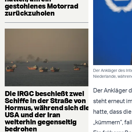
gestohlenes Motorrad
zurückzuholen
Der Ankläger des Int
Niederlande, während
Der Ankläger d
Die IRGC beschießt zwei
Schiffe in der Straße von
steht erneut 
Hormus, während sich die
hatte, dass di
USA und der Iran
weiterhin gegenseitig
„kümmern“, fal
bedrohen