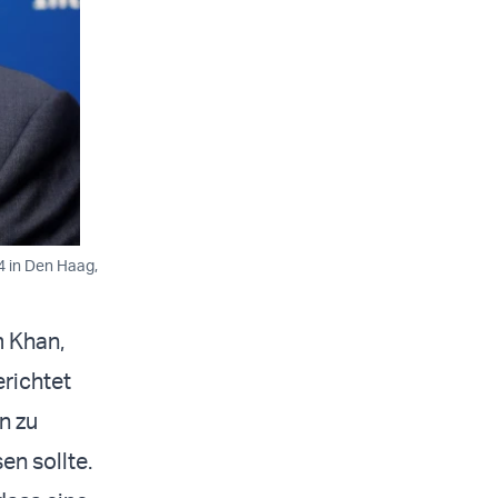
4 in Den Haag,
m Khan,
richtet
n zu
en sollte.