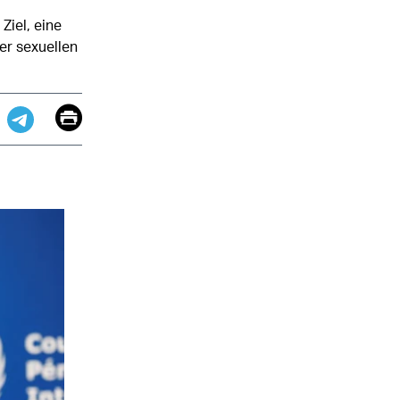
Ziel, eine
er sexuellen
Email
Print
app
dit
Telegram