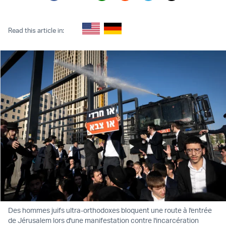
Twitter (X)
Facebook
Whatsapp
Reddit
Telegram
Read this article in:
Des hommes juifs ultra-orthodoxes bloquent une route à l'entrée
de Jérusalem lors d'une manifestation contre l'incarcération