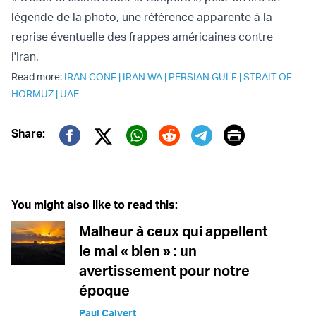
légende de la photo, une référence apparente à la
reprise éventuelle des frappes américaines contre
l'Iran.
Read more:
IRAN CONF
|
IRAN WA
|
PERSIAN GULF
|
STRAIT OF
HORMUZ
|
UAE
Print
Share:
Twitter (X)
Facebook
Whatsapp
Reddit
Telegram
You might also like to read this:
Malheur à ceux qui appellent
le mal « bien » : un
avertissement pour notre
époque
Paul Calvert