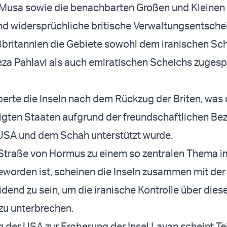
 Musa sowie die benachbarten Großen und Kleinen
nd widersprüchliche britische Verwaltungsentsch
ßbritannien die Gebiete sowohl dem iranischen Sc
 Pahlavi als auch emiratischen Scheichs zuges
erte die Inseln nach dem Rückzug der Briten, was
igten Staaten aufgrund der freundschaftlichen Be
USA und dem Schah unterstützt wurde.
Straße von Hormus zu einem so zentralen Thema im
eworden ist, scheinen die Inseln zusammen mit der 
dend zu sein, um die iranische Kontrolle über dies
zu unterbrechen.
 der USA zur Eroberung der Insel Lavan scheint Tei