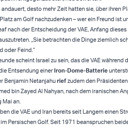
 andauert, desto mehr Zeit hatten sie, über ihren Pl
 Platz am Golf nachzudenken – wer ein Freund ist u
Leaf nach der Entscheidung der VAE, Anfang diese
uszutreten. „Sie betrachten die Dinge ziemlich sc
d oder Feind.“
reunde scheint Israel zu sein, das die VAE während 
 die Entsendung einer
Iron-Dome-Batterie
unterst
er Benjamin Netanjahu
rief
zudem den Präsidenten 
ed bin Zayed Al Nahyan, nach dem iranischen Angr
 Mai an.
aben die VAE und Iran bereits seit Langem einen Str
 im Persischen Golf. Seit 1971 beanspruchen beid