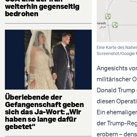
weiterhin gegenseitig
bedrohen
Eine Karte des Nahen 
Screenshot/Google 
Angesichts vo
militärischer 
Donald Trump d
Überlebende der
diesen Operati
Gefangenschaft geben
sich das Ja-Wort: „Wir
Ein ehemaliger
haben so lange dafür
der Trump-Regi
gebetet“
erobern – dens