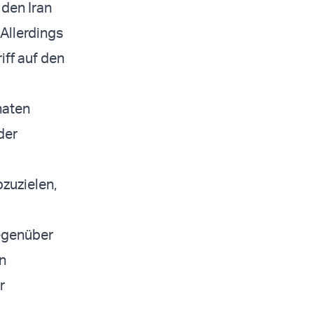
den Iran
Allerdings
iff auf den
naten
der
bzuzielen,
gegenüber
en
r