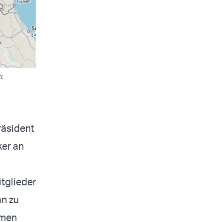
o:
räsident
ker an
tglieder
an zu
imen