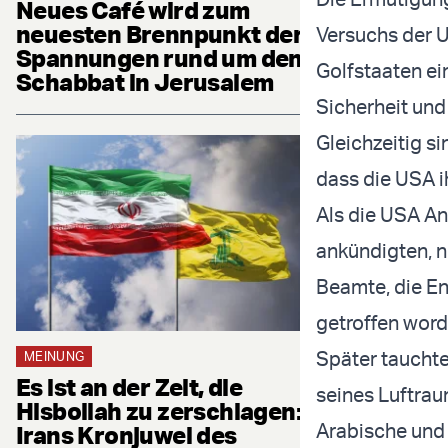
Neues Café wird zum
neuesten Brennpunkt der
Versuchs der U
Spannungen rund um den
Golfstaaten ein
Schabbat in Jerusalem
Sicherheit und 
Gleichzeitig s
dass die USA i
Als die USA An
ankündigten, nu
Beamte, die En
getroffen word
Später taucht
MEINUNG
Es ist an der Zeit, die
seines Luftrau
Hisbollah zu zerschlagen:
Arabische und
Irans Kronjuwel des