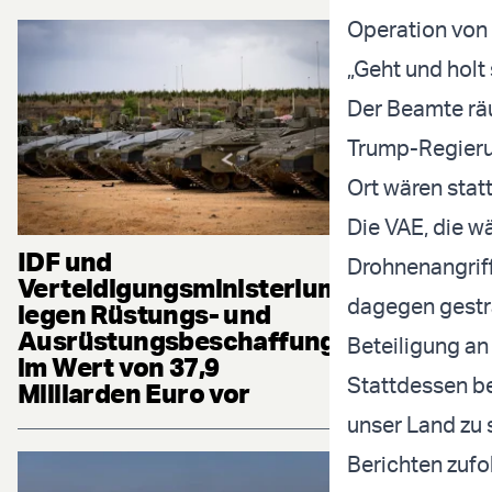
Operation von
„Geht und holt 
Der Beamte räu
Trump-Regierun
Ort wären stat
Die VAE, die w
IDF und
Drohnenangriff
Verteidigungsministerium
dagegen gesträ
legen Rüstungs- und
Ausrüstungsbeschaffung
Beteiligung an
im Wert von 37,9
Stattdessen be
Milliarden Euro vor
unser Land zu 
Berichten zufo