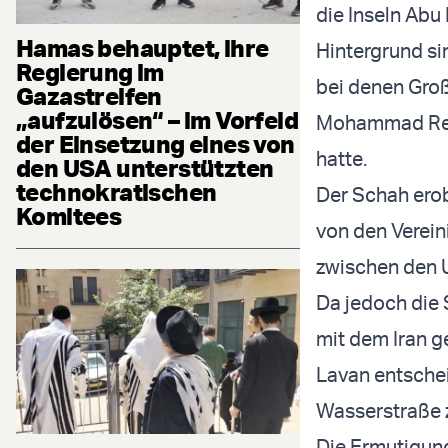
die Inseln Abu
Hamas behauptet, ihre
Hintergrund si
Regierung im
bei denen Gro
Gazastreifen
„aufzulösen“ – im Vorfeld
Mohammad Reza
der Einsetzung eines von
hatte.
den USA unterstützten
technokratischen
Der Schah erob
Komitees
von den Verein
zwischen den 
Da jedoch die 
mit dem Iran g
Lavan entschei
Wasserstraße 
Die Ermutigung