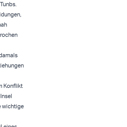
 Tunbs.
eidungen,
hah
prochen
 damals
ziehungen
 Konflikt
Insel
e wichtige
l eines