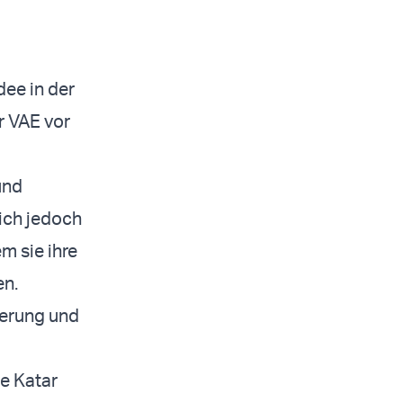
dee in der
r VAE vor
und
ich jedoch
m sie ihre
en.
kerung und
e Katar