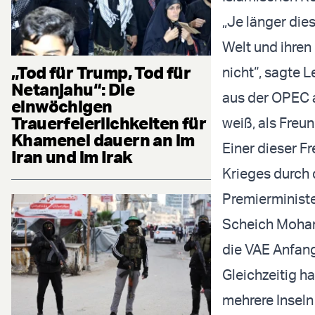
„Je länger dies
Welt und ihren
„Tod für Trump, Tod für
nicht“, sagte 
Netanjahu“: Die
aus der OPEC a
einwöchigen
Trauerfeierlichkeiten für
weiß, als Freun
Khamenei dauern an im
Einer dieser F
Iran und im Irak
Krieges durch
Premierminist
Scheich Moham
die VAE Anfang
Gleichzeitig h
mehrere Inseln