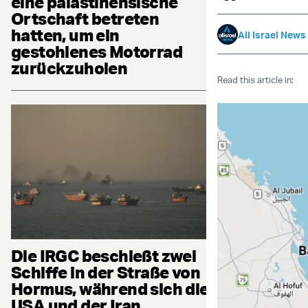
eine palästinensische
Ortschaft betreten
hatten, um ein
All Israel News
gestohlenes Motorrad
zurückzuholen
Read this article in:
Die IRGC beschießt zwei
Schiffe in der Straße von
Hormus, während sich die
USA und der Iran