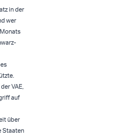
atz in der
nd wer
s Monats
hwarz-
des
ützte.
der VAE,
iff auf
eit über
e Staaten