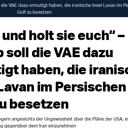
l die VAE dazu ermutigt haben, die iranische Insel Lavan im P
Golf zu besetzen
und holt sie euch“ –
 soll die VAE dazu
igt haben, die irani
 Lavan im Persischen
zu besetzen
ögern angesichts der Ungewissheit über die Pläne der USA, e
ng gegenüber dem Iran einzunehmen