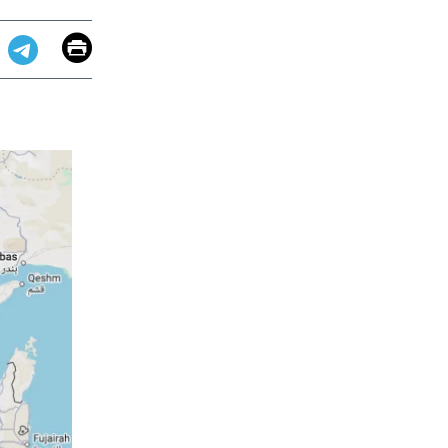
Email
Print
app
dit
Telegram