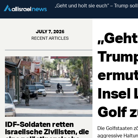
„Geht und holt sie euch“ – Trump sol
„Geht 
JULY 7, 2026
RECENT ARTICLES
Trump
ermut
Insel
Golf 
IDF-Soldaten retten
Die Golfstaaten z
israelische Zivilisten, die
aggressive Haltu