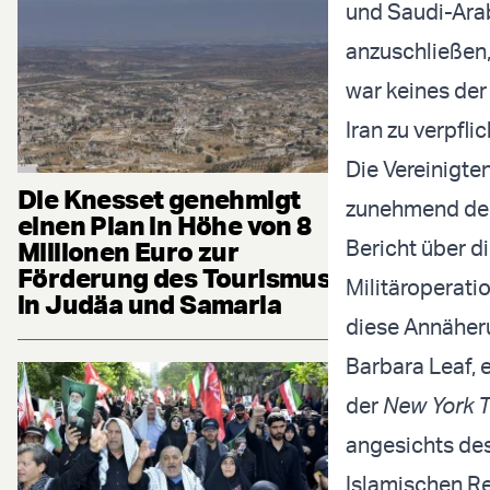
und Saudi-Arab
anzuschließen,
war keines der 
Iran zu verpflic
Die Vereinigte
Die Knesset genehmigt
zunehmend den
einen Plan in Höhe von 8
Bericht über d
Millionen Euro zur
Förderung des Tourismus
Militäroperati
in Judäa und Samaria
diese Annäher
Barbara Leaf, 
der
New York 
angesichts des
Islamischen Re