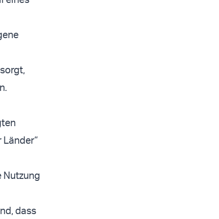
igene
sorgt,
n.
gten
r Länder“
e Nutzung
nd, dass