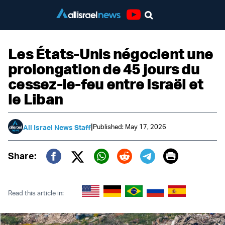
Youtube
Les États-Unis négocient une
prolongation de 45 jours du
cessez-le-feu entre Israël et
le Liban
|
Published: May 17, 2026
All Israel News Staff
Print
Share:
Twitter (X)
Facebook
Whatsapp
Reddit
Telegram
Read this article in: