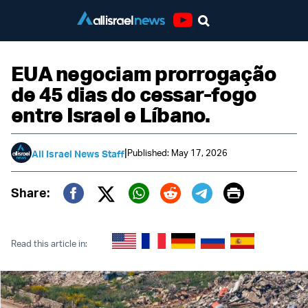
Youtube
EUA negociam prorrogação
de 45 dias do cessar-fogo
entre Israel e Líbano.
|
Published: May 17, 2026
All Israel News Staff
Print
Share:
Twitter (X)
Facebook
Whatsapp
Reddit
Telegram
Read this article in: