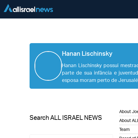
Hanan Lischinsky
Hanan Lischinsky possui mestra
parte de sua infância e juventu
esposa moram perto de Jerusalé
About Joe
Search ALL ISRAEL NEWS
About AL
Team