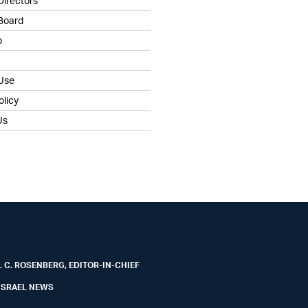
Directors
 Board
b
 Use
olicy
Us
 C. ROSENBERG, EDITOR-IN-CHIEF
ISRAEL NEWS