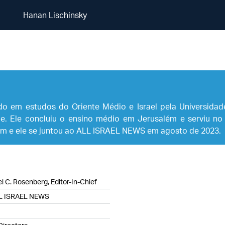
Hanan Lischinsky
Hanan Lischinsky
do em estudos do Oriente Médio e Israel pela Universida
de. Ele concluiu o ensino médio em Jerusalém e serviu no
m e ele se juntou ao ALL ISRAEL NEWS em agosto de 2023.
l C. Rosenberg, Editor-In-Chief
L ISRAEL NEWS