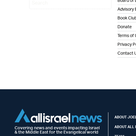
Board of 
Advisory
Book Clu
Donate
Terms of
Privacy P
Contact 
ABOUT JOEL
ABOUT ALL 
Covering news and events impacting Israel
& the Middle East for the Evangelical world