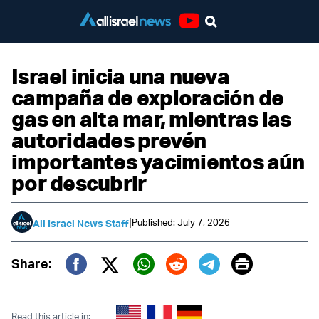
Youtube
Israel inicia una nueva
campaña de exploración de
gas en alta mar, mientras las
autoridades prevén
importantes yacimientos aún
por descubrir
|
Published: July 7, 2026
All Israel News Staff
Print
Share:
Twitter (X)
Facebook
Whatsapp
Reddit
Telegram
Read this article in: