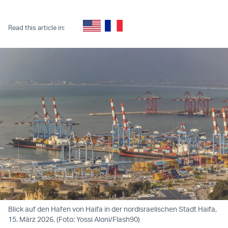
Twitter (X)
Facebook
Whatsapp
Reddit
Telegram
Read this article in:
Blick auf den Hafen von Haifa in der nordisraelischen Stadt Haifa,
15. März 2026. (Foto: Yossi Aloni/Flash90)