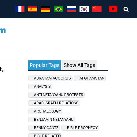
Sea
Youtube
um
Popular Tags
Show All Tags
t,
ABRAHAM ACCORDS
AFGHANISTAN
ANALYSIS
ANTI NETANYAHU PROTESTS
ARAB ISRAELI RELATIONS
ARCHAEOLOGY
BENJAMIN NETANYAHU
BENNY GANTZ
BIBLE PROPHECY
BIBLE RELATED