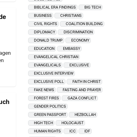
BIBLICAL ERA FINDINGS
BIG TECH
nde
BUSINESS
CHRISTIANS
CIVIL RIGHTS
COALITION BUILDING
u
DIPLOMACY
DISCRIMINATION
DONALD TRUMP
ECONOMY
EDUCATION
EMBASSY
ragen
EVANGELICAL CHRISTIAN
en
EVANGELICALS
EXCLUSIVE
EXCLUSIVE INTERVIEW
EXCLUSIVE POLL
FAITH IN CHRIST
FAKE NEWS
FASTING AND PRAYER
FOREST FIRES
GAZA CONFLICT
such
GENDER POLITICS
GREEN PASSPORT
HEZBOLLAH
HIGH TECH
HOLOCAUST
HUMAN RIGHTS
ICC
IDF