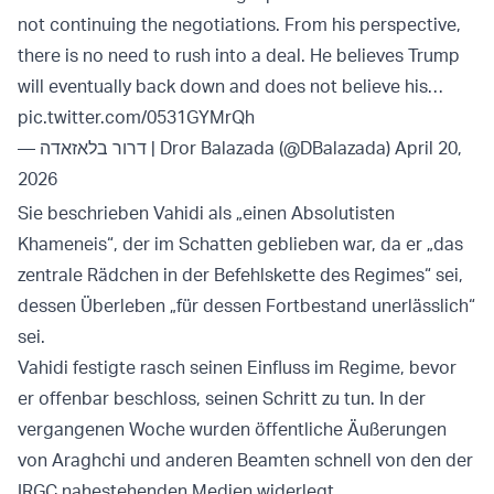
not continuing the negotiations. From his perspective,
there is no need to rush into a deal. He believes Trump
will eventually back down and does not believe his…
pic.twitter.com/0531GYMrQh
— דרור בלאזאדה | Dror Balazada (@DBalazada)
April 20,
2026
Sie beschrieben Vahidi als „einen Absolutisten
Khameneis“, der im Schatten geblieben war, da er „das
zentrale Rädchen in der Befehlskette des Regimes“ sei,
dessen Überleben „für dessen Fortbestand unerlässlich“
sei.
Vahidi festigte rasch seinen Einfluss im Regime, bevor
er offenbar beschloss, seinen Schritt zu tun. In der
vergangenen Woche wurden öffentliche Äußerungen
von Araghchi und anderen Beamten schnell von den der
IRGC nahestehenden Medien widerlegt.