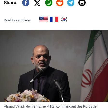
Print
Share:
Twitter (X)
Facebook
Whatsapp
Reddit
Telegram
Read this article in:
Ahmad Vahidi, der iranische Militärkommandant des Korps der