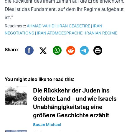
die Rückkehr des Imam Zaman auf die Erde erleichtern.
Dies ist das Fundament, auf dem ihr Regime aufgebaut
ist.“
Read more:
AHMAD VAHIDI
|
IRAN CEASEFIRE
|
IRAN
NEGOTIATIONS
|
IRAN ATOMGESPRÄCHE
|
IRANIAN REGIME
Print
Share:
Twitter (X)
Facebook
Whatsapp
Reddit
Telegram
You might also like to read this:
Die Rückkehr der Juden ins
Gelobte Land – und wie Israels
Unabhängigkeitstag eine
größere Geschichte erzählt
Susan Michael