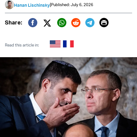
|
Published: July 6, 2026
Hanan Lischinsky
Print
Share:
Twitter (X)
Facebook
Whatsapp
Reddit
Telegram
Read this article in: