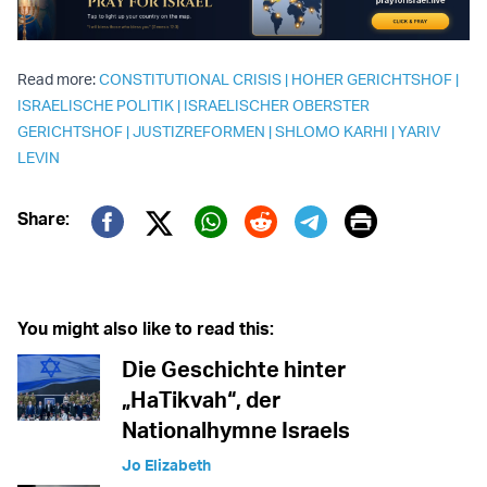
Read more:
CONSTITUTIONAL CRISIS
|
HOHER GERICHTSHOF
|
ISRAELISCHE POLITIK
|
ISRAELISCHER OBERSTER
GERICHTSHOF
|
JUSTIZREFORMEN
|
SHLOMO KARHI
|
YARIV
LEVIN
Print
Share:
Twitter (X)
Facebook
Whatsapp
Reddit
Telegram
You might also like to read this:
Die Geschichte hinter
„HaTikvah“, der
Nationalhymne Israels
Jo Elizabeth