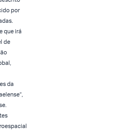
cido por
adas.
 que irá
l de
ção
obal,
ões da
raelense”,
se.
tes
eroespacial