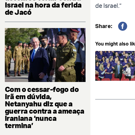
Israel na hora da ferida
de Israel.”
de Jacó
Share:
Fac
You might also lik
Com o cessar-fogo do
Irã em dúvida,
Netanyahu diz que a
guerra contra a ameaça
iraniana ‘nunca
termina’