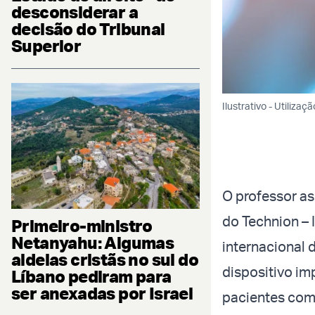
desconsiderar a
decisão do Tribunal
Superior
Ilustrativo - Utiliz
O professor a
do Technion – 
Primeiro-ministro
Netanyahu: Algumas
internacional 
aldeias cristãs no sul do
dispositivo im
Líbano pediram para
ser anexadas por Israel
pacientes com 