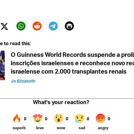
Print
Twitter (X)
ebook
Whatsapp
Reddit
Telegram
e to read this:
O Guinness World Records suspende a proi
inscrições israelenses e reconhece novo re
israelense com 2.000 transplantes renais
Jo Elizabeth