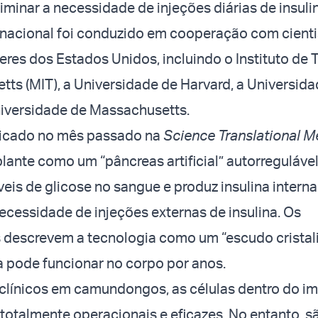
iminar a necessidade de injeções diárias de insuli
inacional foi conduzido em cooperação com cienti
íderes dos Estados Unidos, incluindo o Instituto de
ts (MIT), a Universidade de Harvard, a Universid
niversidade de Massachusetts.
licado no mês passado na
Science Translational M
lante como um “pâncreas artificial” autorreguláve
veis de glicose no sangue e produz insulina intern
ecessidade de injeções externas de insulina. Os
 descrevem a tecnologia como um “escudo cristali
a pode funcionar no corpo por anos.
clínicos em camundongos, as células dentro do i
otalmente operacionais e eficazes. No entanto, s