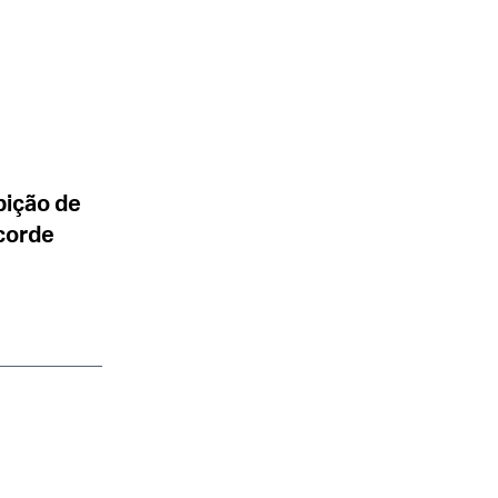
bição de
corde