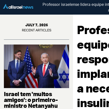
Professor israelense lidera equipe i
Profe
JULY 7, 2026
RECENT ARTICLES
equip
respo
impla
a nec
Israel tem 'muitos
insuli
amigos': o primeiro-
ministro Netanyahu