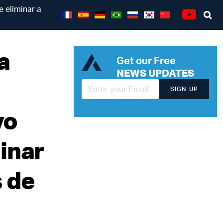
e eliminar a
Se
Youtube
a
Get our Free
NEWS UPDATES
SIGN UP
vo
inar
 de