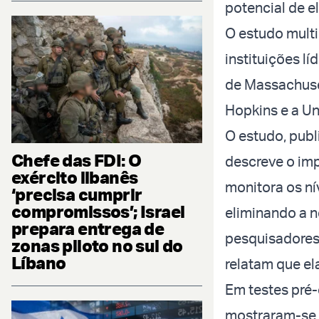
potencial de el
O estudo mult
instituições l
de Massachuset
Hopkins e a U
O estudo, pub
Chefe das FDI: O
descreve o imp
exército libanês
monitora os ní
‘precisa cumprir
compromissos’; Israel
eliminando a n
prepara entrega de
pesquisadores
zonas piloto no sul do
Líbano
relatam que el
Em testes pré-
mostraram-se t