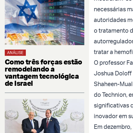
necessárias m
autoridades m
o tratamento d
autorregulador
tratar a hemof
ANÁLISE
Como três forças estão
O professor F
remodelando a
Joshua Doloff 
vantagem tecnológica
de Israel
Shaheen-Muali
do Technion, e
significativas
inovador em su
Em dezembro, 