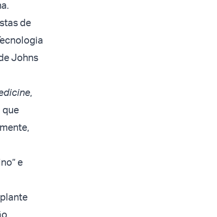
na.
stas de
 Tecnologia
ade Johns
edicine
,
l que
amente,
no” e
mplante
ão