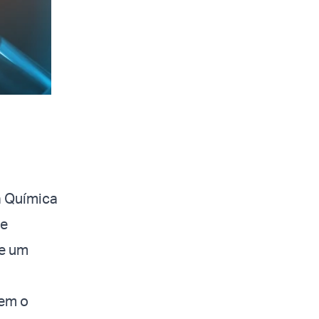
a Química
pe
de um
tem o