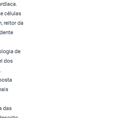
ardíaca.
e células
 reitor da
ndente
ologia de
el dos
.
posta
nais
a das
descrito