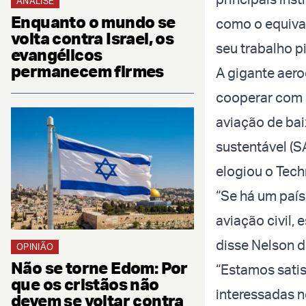
ANÁLISE
Enquanto o mundo se
como o equival
volta contra Israel, os
seu trabalho 
evangélicos
permanecem firmes
A gigante aer
cooperar com 
aviação de ba
sustentável (S
elogiou o Tech
“Se há um país
aviação civil, 
disse Nelson d
OPINIÃO
Não se torne Edom: Por
“Estamos satis
que os cristãos não
interessadas n
devem se voltar contra