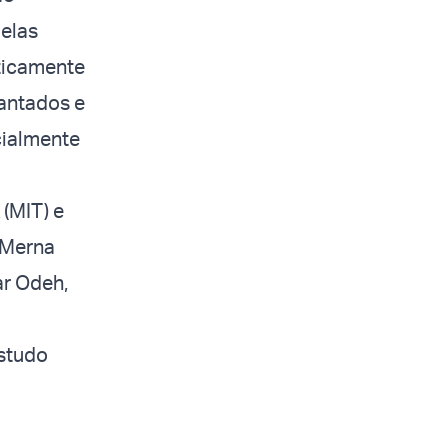
elas
ticamente
lantados e
cialmente
(MIT) e
 Merna
ar Odeh,
estudo