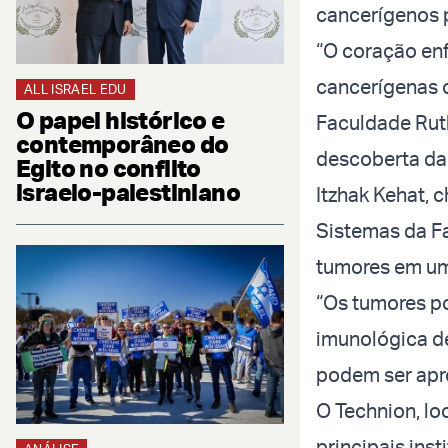
cancerígenos 
“O coração enf
cancerígenas o
ALL ISRAEL EDU
O papel histórico e
Faculdade Rut
contemporâneo do
descoberta da
Egito no conflito
israelo-palestiniano
Itzhak Kehat, 
Sistemas da F
tumores em um
“Os tumores po
imunológica de
podem ser apr
O Technion, lo
principais ins