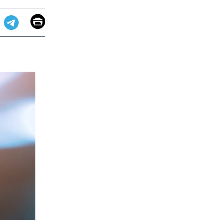
Email
Print
app
dit
Telegram