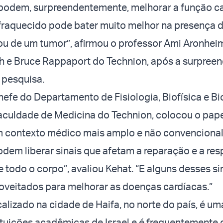
podem, surpreendentemente, melhorar a função c
raquecido pode bater muito melhor na presença d
u de um tumor”, afirmou o professor Ami Aronheim,
h e Bruce Rappaport do Technion, após a surpree
 pesquisa.
chefe do Departamento de Fisiologia, Biofísica e Bi
aculdade de Medicina do Technion, colocou o pap
 contexto médico mais amplo e não convencional
dem liberar sinais que afetam a reparação e a res
 todo o corpo”, avaliou Kehat. “E alguns desses si
oveitados para melhorar as doenças cardíacas.”
calizado na cidade de Haifa, no norte do país, é um
tituições acadêmicas de Israel e é frequentemente 