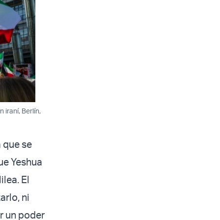
iraní, Berlín,
 que se
que Yeshua
ilea. El
arlo, ni
or un poder