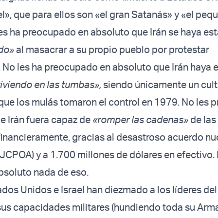
el», que para ellos son «el gran Satanás» y «el peq
es ha preocupado en absoluto que Irán se haya es
do»
al masacrar a su propio pueblo por protestar
 No les ha preocupado en absoluto que Irán haya 
iviendo en las tumbas»,
siendo únicamente un culto
ue los mulás tomaron el control en 1979. No les 
e Irán fuera capaz de
«romper las cadenas»
de las
financieramente, gracias al desastroso acuerdo nu
CPOA) y a 1.700 millones de dólares en efectivo. 
bsoluto nada de eso.
dos Unidos e Israel han diezmado a los líderes de
 sus capacidades militares (hundiendo toda su Arm