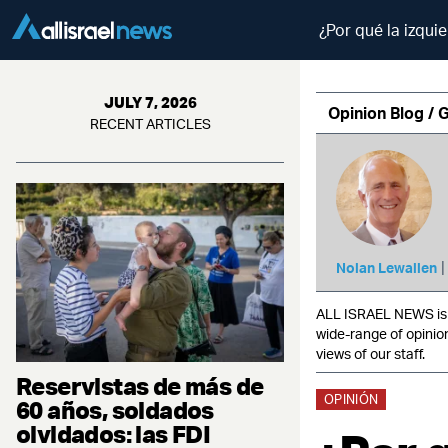
¿Por qué la izqui
JULY 7, 2026
Opinion Blog / 
RECENT ARTICLES
Nolan Lewallen
ALL ISRAEL NEWS is c
wide-range of opinio
views of our staff.
Reservistas de más de
OPINIÓN
60 años, soldados
olvidados: las FDI