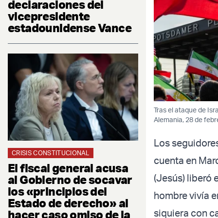
declaraciones del
vicepresidente
estadounidense Vance
Tras el ataque de Isr
Alemania, 28 de febr
Los seguidores
CRISIS CONSTITUCIONAL
cuenta en Mar
El fiscal general acusa
(Jesús) liberó 
al Gobierno de socavar
los «principios del
hombre vivía en
Estado de derecho» al
siquiera con c
hacer caso omiso de la