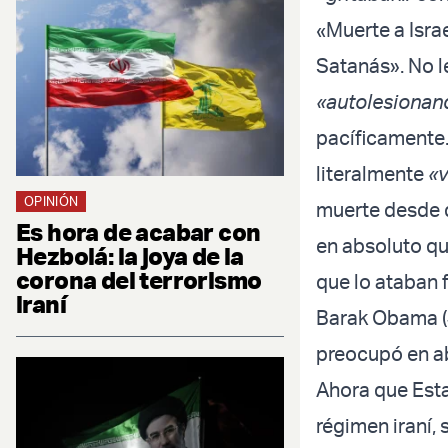
«Muerte a Isra
Satanás». No l
«autolesionan
pacíficamente.
literalmente
«v
OPINIÓN
muerte desde q
Es hora de acabar con
en absoluto qu
Hezbolá: la joya de la
corona del terrorismo
que lo ataban 
iraní
Barak Obama (J
preocupó en a
Ahora que Esta
régimen iraní,