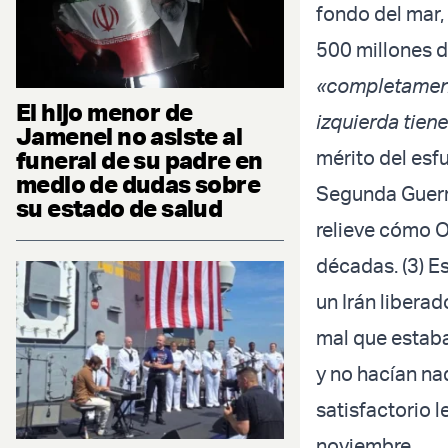
fondo del mar,
500 millones d
«completamente
El hijo menor de
izquierda tien
Jamenei no asiste al
funeral de su padre en
mérito del esf
medio de dudas sobre
Segunda Guerra
su estado de salud
relieve cómo O
décadas. (3) Es
un Irán libera
mal que estaba
y no hacían nad
satisfactorio 
noviembre.