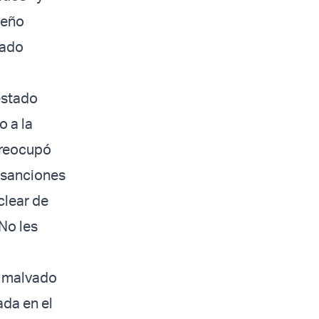
ueño
tado
estado
 a la
preocupó
 sanciones
clear de
No les
l malvado
ada en el