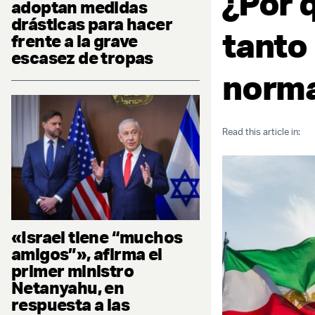
¿Por q
adoptan medidas
drásticas para hacer
tanto
frente a la grave
escasez de tropas
norma
Read this article in:
«Israel tiene “muchos
amigos”», afirma el
primer ministro
Netanyahu, en
respuesta a las