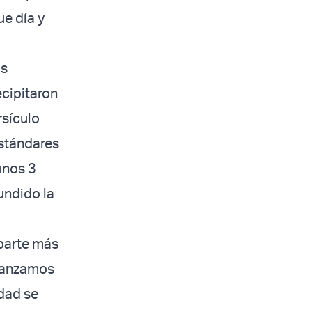
e día y
os
ecipitaron
rsículo
estándares
unos 3
undido la
 parte más
avanzamos
udad se