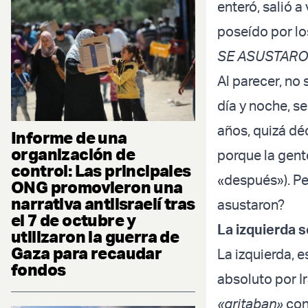
enteró, salió 
poseído por l
SE ASUSTARO
Al parecer, no
día y noche, s
años, quizá dé
Informe de una
organización de
porque la gent
control: Las principales
«después»). Pe
ONG promovieron una
narrativa antiisraelí tras
asustaron?
el 7 de octubre y
La izquierda 
utilizaron la guerra de
Gaza para recaudar
La izquierda, 
fondos
absoluto por Ir
«gritaban»
con