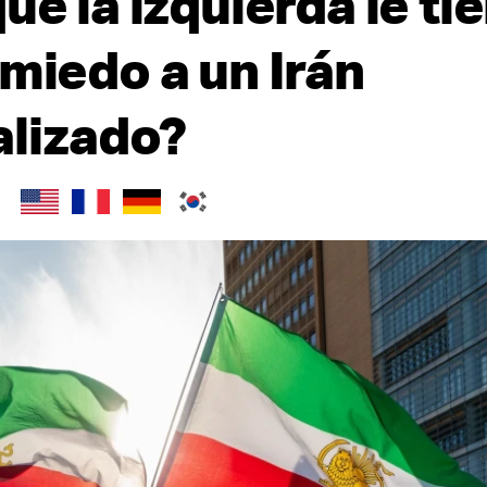
ué la izquierda le ti
 miedo a un Irán
lizado?