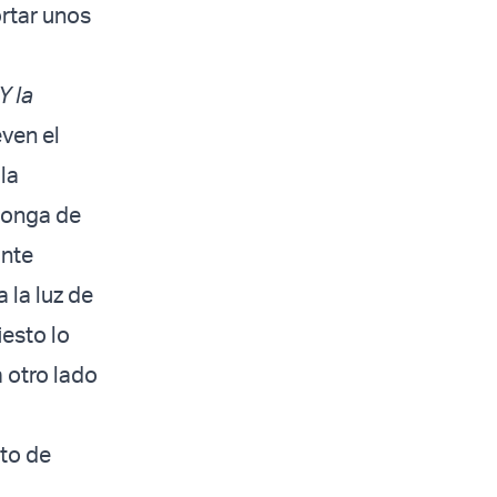
rtar unos
¡Y la
even el
la
ponga de
ante
 la luz de
iesto lo
 otro lado
ato de