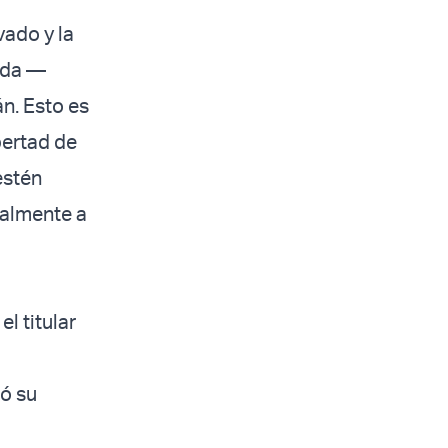
vado y la
erda —
n. Esto es
bertad de
estén
talmente a
l titular
ió su