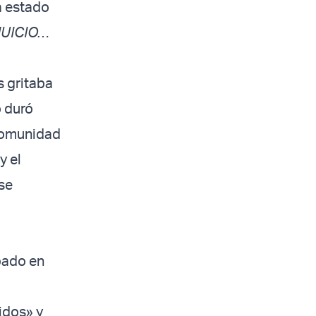
a estado
JUICIO…
s gritaba
o duró
 comunidad
y el
¿se
pado en
idos» y