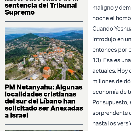
sentencia del Tribunal
maligno y demo
Supremo
noche el hombr
Cuando Yeshua 
introdujo en u
entonces por e
13). Esa es un
actuales. Hoy 
millones de dó
PM Netanyahu: Algunas
economía de t
localidades cristianas
del sur del Líbano han
Por supuesto, 
solicitado ser Anexadas
sorprendente d
a Israel
hasta los vers