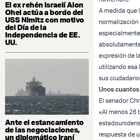
El ex rehén israelí Alon
A medida que l
Ohel actúa a bordo del
USS Nimitz con motivo
normalización 
del Día de la
especialmente
Independencia de EE.
UU.
absolutamente 
expresión de l
utilizando esa
sus ciudadanos
Unos cuantos 
El senador Chr
«Al menos 26 b
Ante el estancamiento
estadounidense
de las negociaciones,
respuesta de u
un diplomático iraní