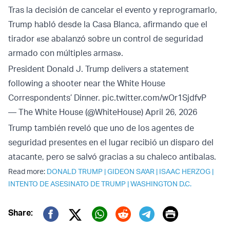
Tras la decisión de cancelar el evento y reprogramarlo,
Trump habló desde la Casa Blanca, afirmando que el
tirador «se abalanzó sobre un control de seguridad
armado con múltiples armas».
President Donald J. Trump delivers a statement
following a shooter near the White House
Correspondents’ Dinner.
pic.twitter.com/wOr1SjdfvP
— The White House (@WhiteHouse)
April 26, 2026
Trump también reveló que uno de los agentes de
seguridad presentes en el lugar recibió un disparo del
atacante, pero se salvó gracias a su chaleco antibalas.
Read more:
DONALD TRUMP
|
GIDEON SA'AR
|
ISAAC HERZOG
|
INTENTO DE ASESINATO DE TRUMP
|
WASHINGTON D.C.
Print
Share:
Twitter (X)
Facebook
Whatsapp
Reddit
Telegram