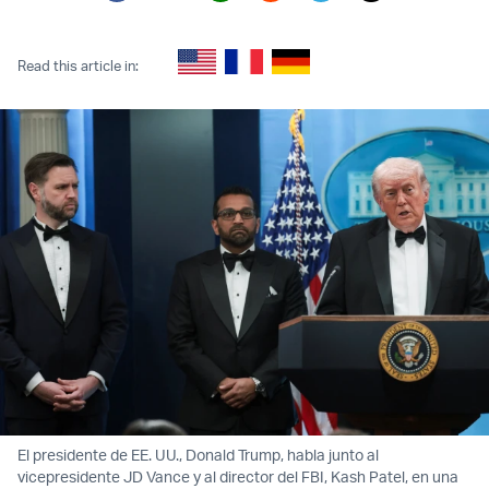
Twitter (X)
Facebook
Whatsapp
Reddit
Telegram
Read this article in:
El presidente de EE. UU., Donald Trump, habla junto al
vicepresidente JD Vance y al director del FBI, Kash Patel, en una