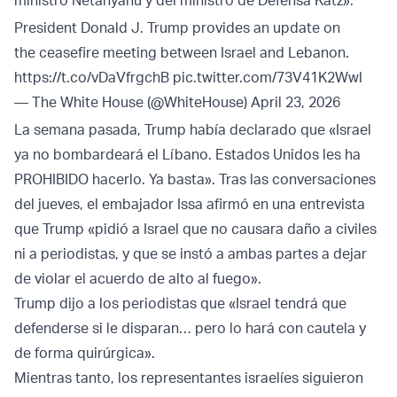
ministro Netanyahu y del ministro de Defensa Katz».
President Donald J. Trump provides an update on
the ceasefire meeting between Israel and Lebanon.
https://t.co/vDaVfrgchB
pic.twitter.com/73V41K2Wwl
— The White House (@WhiteHouse)
April 23, 2026
La semana pasada, Trump había declarado que «Israel
ya no bombardeará el Líbano. Estados Unidos les ha
PROHIBIDO hacerlo. Ya basta». Tras las conversaciones
del jueves, el embajador Issa afirmó en una entrevista
que Trump «pidió a Israel que no causara daño a civiles
ni a periodistas, y que se instó a ambas partes a dejar
de violar el acuerdo de alto al fuego».
Trump dijo a los periodistas que «Israel tendrá que
defenderse si le disparan… pero lo hará con cautela y
de forma quirúrgica».
Mientras tanto, los representantes israelíes siguieron