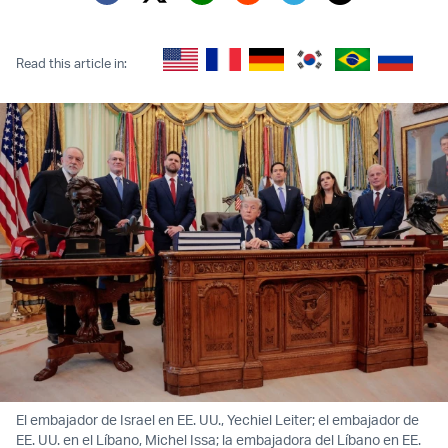
Twitter (X)
Facebook
Whatsapp
Reddit
Telegram
Read this article in:
El embajador de Israel en EE. UU., Yechiel Leiter; el embajador de
EE. UU. en el Líbano, Michel Issa; la embajadora del Líbano en EE.