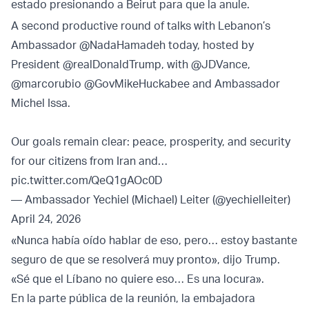
estado presionando a Beirut para que la anule.
A second productive round of talks with Lebanon’s
Ambassador
@NadaHamadeh
today, hosted by
President
@realDonaldTrump
, with
@JDVance
,
@marcorubio
@GovMikeHuckabee
and Ambassador
Michel Issa.
Our goals remain clear: peace, prosperity, and security
for our citizens from Iran and…
pic.twitter.com/QeQ1gAOc0D
— Ambassador Yechiel (Michael) Leiter (@yechielleiter)
April 24, 2026
«Nunca había oído hablar de eso, pero… estoy bastante
seguro de que se resolverá muy pronto», dijo Trump.
«Sé que el Líbano no quiere eso… Es una locura».
En la parte pública de la reunión, la embajadora