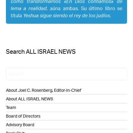
cómo transformamos «En Dios confiamos» de
lema a realidad
, aúna ambas. Su último libro se
titula
Yeshua sigue siendo el rey de los judíos
.
Search ALL ISRAEL NEWS
About Joel C. Rosenberg, Editor-In-Chief
About ALL ISRAEL NEWS
Team
Board of Directors
Advisory Board