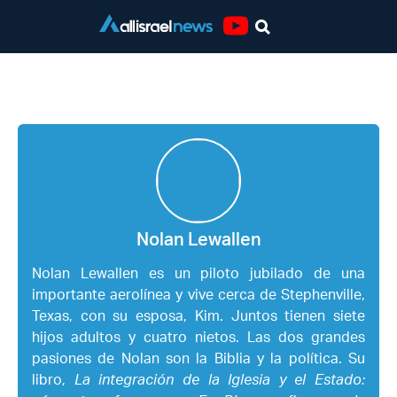
Youtube
Nolan Lewallen
Nolan Lewallen
Nolan Lewallen es un piloto jubilado de una
importante aerolínea y vive cerca de Stephenville,
Texas, con su esposa, Kim. Juntos tienen siete
hijos adultos y cuatro nietos. Las dos grandes
pasiones de Nolan son la Biblia y la política. Su
libro,
La integración de la Iglesia y el Estado: