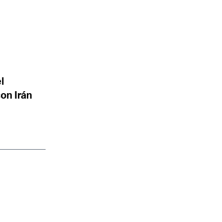
l
con Irán