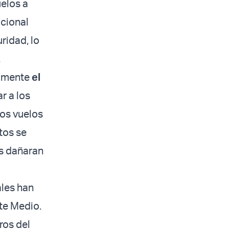
uelos a
acional
ridad, lo
.
almente
el
r a los
los vuelos
tos se
es dañaran
ales han
nte Medio.
ros del