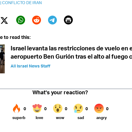
|
CONFLICTO DE IRAN
Print
Twitter (X)
ebook
Whatsapp
Reddit
Telegram
e to read this:
Israel levanta las restricciones de vuelo en e
aeropuerto Ben Gurión tras el alto al fuego 
All Israel News Staff