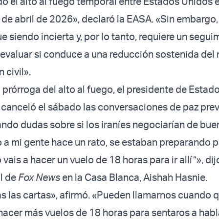
o el alto al fuego temporal entre Estados Unidos e 
 de abril de 2026», declaró la EASA. «Sin embargo,
e siendo incierta y, por lo tanto, requiere un segui
 evaluar si conduce a una reducción sostenida del 
 civil».
 prórroga del alto al fuego, el presidente de Estad
canceló el sábado las conversaciones de paz prev
ando dudas sobre si los iraníes negociarían de buen
 a mi gente hace un rato, se estaban preparando par
no vais a hacer un vuelo de 18 horas para ir allí”», di
l de
Fox News
en la Casa Blanca, Aishah Hasnie.
 las cartas», afirmó. «Pueden llamarnos cuando q
 hacer más vuelos de 18 horas para sentaros a habl