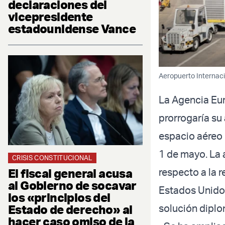
declaraciones del
vicepresidente
estadounidense Vance
Aeropuerto Internaci
La Agencia Eur
prorrogaría su
espacio aéreo 
1 de mayo. La
CRISIS CONSTITUCIONAL
El fiscal general acusa
respecto a la r
al Gobierno de socavar
Estados Unidos 
los «principios del
Estado de derecho» al
solución diplom
hacer caso omiso de la