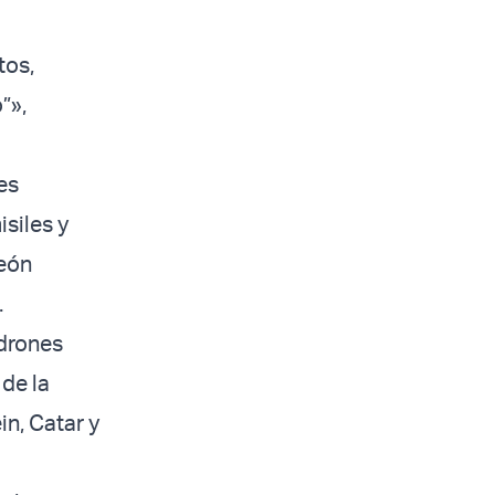
tos,
”»,
es
isiles y
León
.
 drones
 de la
in, Catar y