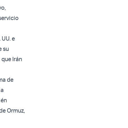
yo,
servicio
. UU. e
e su
 que Irán
ama de
la
ién
 de Ormuz,