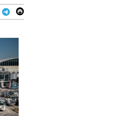
Email
Print
app
dit
Telegram