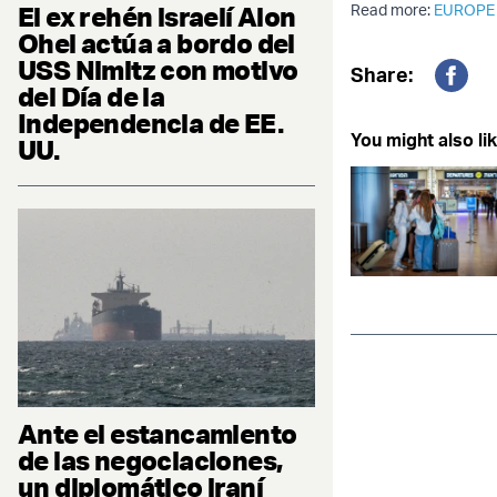
El ex rehén israelí Alon
Read more:
EUROPE
Ohel actúa a bordo del
USS Nimitz con motivo
Share:
del Día de la
Fac
Independencia de EE.
You might also lik
UU.
Ante el estancamiento
de las negociaciones,
un diplomático iraní