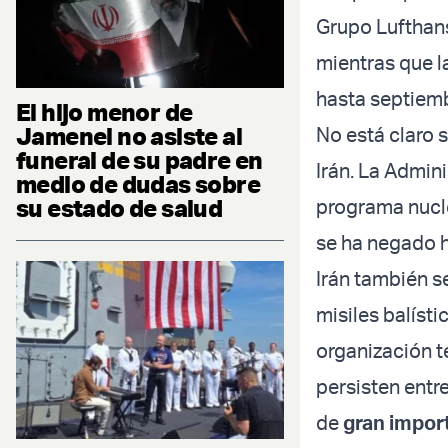
Grupo Lufthans
mientras que l
hasta septiemb
El hijo menor de
Jamenei no asiste al
No está claro s
funeral de su padre en
Irán. La Admin
medio de dudas sobre
su estado de salud
programa nuclea
se ha negado h
Irán también s
misiles balísti
organización t
persisten entr
de
gran impor