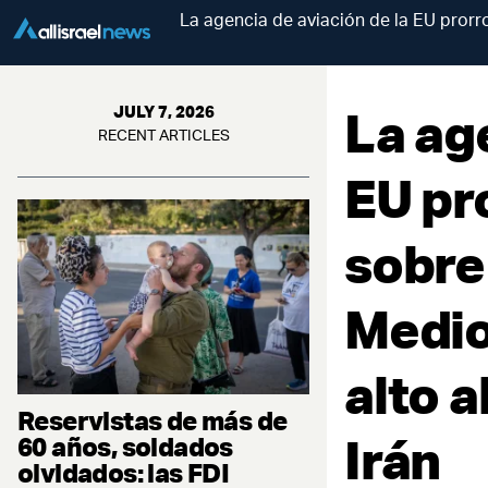
La agencia de aviación de la EU prorr
La ag
JULY 7, 2026
RECENT ARTICLES
EU pr
sobre
Medio
alto a
Reservistas de más de
Irán
60 años, soldados
olvidados: las FDI