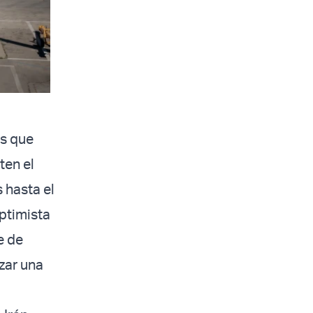
es que
ten el
 hasta el
ptimista
e de
nzar una