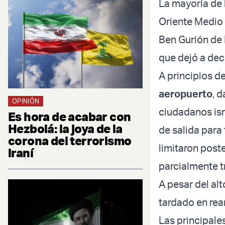
La mayoría de 
Oriente Medio 
Ben Gurión de 
que dejó a dec
A principios d
aeropuerto
, 
OPINIÓN
ciudadanos isr
Es hora de acabar con
Hezbolá: la joya de la
de salida para
corona del terrorismo
limitaron post
iraní
parcialmente t
A pesar del alt
tardado en rea
Las principale