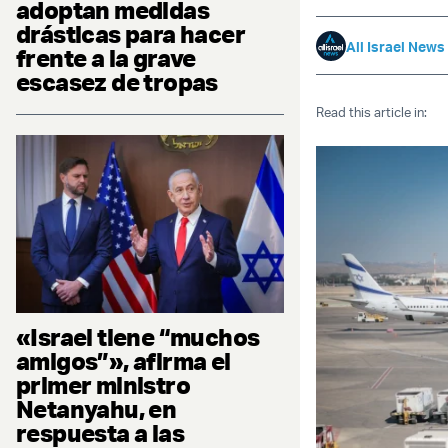
adoptan medidas
drásticas para hacer
All Israel News
frente a la grave
escasez de tropas
Read this article in:
«Israel tiene “muchos
amigos”», afirma el
primer ministro
Netanyahu, en
respuesta a las