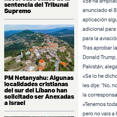
«Se ha ampliad
sentencia del Tribunal
Supremo
anunciado el 8
aplicación sigu
adicional para
para la aviación
Tras aprobar la
Donald Trump, 
Pakistán, aleg
«Se lo he dicho
PM Netanyahu: Algunas
localidades cristianas
les dije: “No, 
del sur del Líbano han
la corresponsa
solicitado ser Anexadas
a Israel
«Tenemos todas
pero no vais a