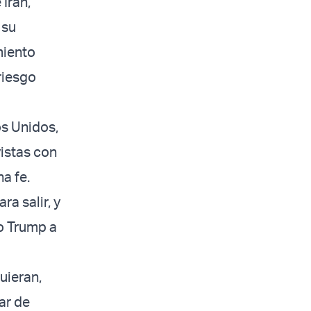
Irán,
 su
miento
riesgo
os Unidos,
istas con
a fe.
a salir, y
jo Trump a
uieran,
ar de