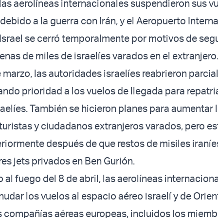
las aerolíneas internacionales suspendieron sus v
debido a la guerra con Irán, y el Aeropuerto Intern
Israel se cerró temporalmente por motivos de segu
enas de miles de israelíes varados en el extranjero
e marzo, las autoridades israelíes reabrieron parci
dando prioridad a los vuelos de llegada para repatria
aelíes. También se hicieron planes para aumentar 
 turistas y ciudadanos extranjeros varados, pero es
eriormente después de que restos de misiles iraní
res jets privados en Ben Gurión.
o al fuego del 8 de abril, las aerolíneas internacion
nudar los vuelos al espacio aéreo israelí y de Orie
s compañías aéreas europeas, incluidos los miemb