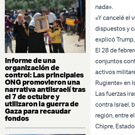
nada».
«Y cancelé el v
dispuestos y 
explicó Trump, 
El 28 de febrer
Informe de una
conjuntos contr
organización de
activos milit
control: Las principales
ONG promovieron una
Rugiente» en I
narrativa antiisraelí tras
Las fuerzas ir
el 7 de octubre y
utilizaron la guerra de
contra Israel,
Gaza para recaudar
región, entre e
fondos
Chipre, Estado