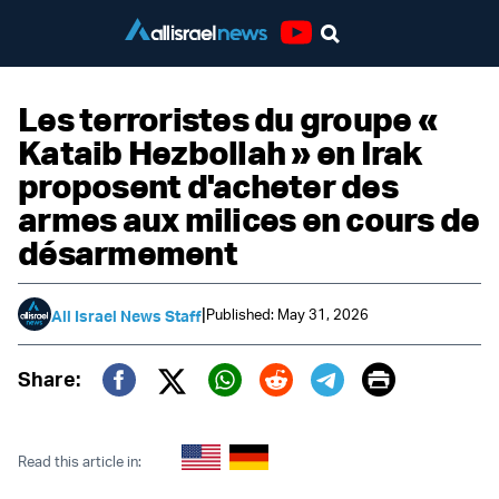
Youtube
Les terroristes du groupe «
Kataib Hezbollah » en Irak
proposent d'acheter des
armes aux milices en cours de
désarmement
|
Published: May 31, 2026
All Israel News Staff
Print
Share:
Twitter (X)
Facebook
Whatsapp
Reddit
Telegram
Read this article in: