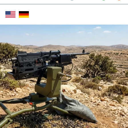
Twitter (X)
Facebook
Whats
Red