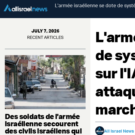
L'armée israélienne se dote de sys
L'arm
JULY 7, 2026
RECENT ARTICLES
de sy
sur l'
attaq
marc
Des soldats de l'armée
israélienne secourent
des civils israéliens qui
All Israel News