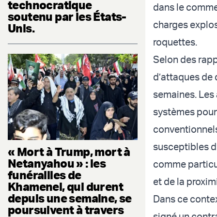
technocratique
dans le commer
soutenu par les États-
charges explos
Unis.
roquettes.
Selon des rappo
d’attaques de 
semaines. Les a
systèmes pourr
conventionnels,
susceptibles d’
« Mort à Trump, mort à
Netanyahou » : les
comme particul
funérailles de
et de la proxim
Khamenei, qui durent
depuis une semaine, se
Dans ce contex
poursuivent à travers
signé un contra