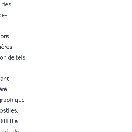
r des
ce-
lors
ières
on de tels
tant
éré
ographique
ostiles.
OTER
a
nités de