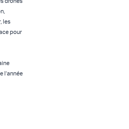
es drones
n,
 les
cace pour
aine
de l’année