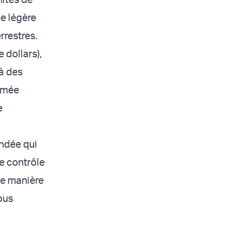
e légère
rrestres.
e dollars),
 à des
armée
e
ndée qui
e contrôle
 de manière
bus