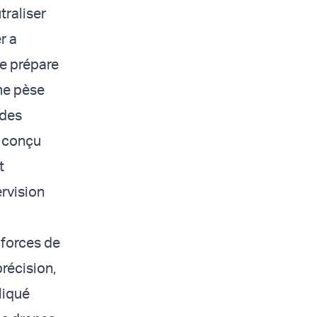
traliser
r a
se prépare
me pèse
 des
t conçu
t
ervision
forces de
récision,
liqué