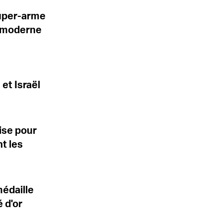
 super-arme
e moderne
et Israël
ise pour
t les
médaille
 d'or