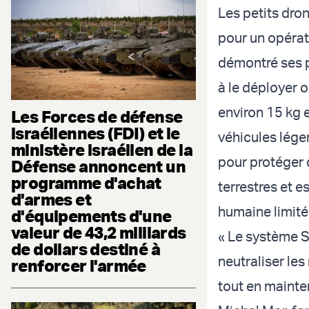
Les petits dron
pour un opéra
démontré ses p
à le déployer 
environ 15 kg e
Les Forces de défense
israéliennes (FDI) et le
véhicules léger
ministère israélien de la
pour protéger 
Défense annoncent un
programme d'achat
terrestres et 
d'armes et
humaine limité
d'équipements d'une
valeur de 43,2 milliards
« Le système 
de dollars destiné à
neutraliser le
renforcer l'armée
tout en mainten