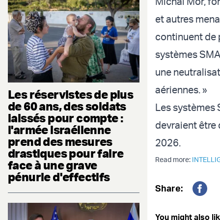
Michal Mor, f
et autres mena
continuent de 
systèmes SMASH
une neutralisa
aériennes. »
Les réservistes de plus
de 60 ans, des soldats
Les systèmes 
laissés pour compte :
devraient être 
l'armée israélienne
prend des mesures
2026.
drastiques pour faire
Read more:
INTELLI
face à une grave
pénurie d'effectifs
Share:
Fac
You might also lik