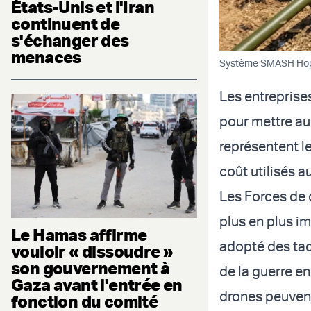
États-Unis et l'Iran
continuent de
s'échanger des
menaces
Système SMASH Hop
Les entreprise
pour mettre au
représentent l
coût utilisés 
Les Forces de 
plus en plus im
Le Hamas affirme
adopté des tac
vouloir « dissoudre »
son gouvernement à
de la guerre en
Gaza avant l'entrée en
drones peuvent
fonction du comité