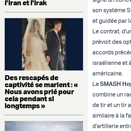
l'Iran et l'Irak
son système S
et guidée par 
Le contrat, d'u
prévoit des op
accords précé
israélienne et
américaine.
Des rescapés de
captivité se marient : «
Le
SMASH Ho
Nous avons prié pour
combine un rad
cela pendant si
longtemps »
de tir et un ti
similaire à la 
d'artillerie ent