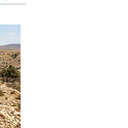
app
dit
Telegram