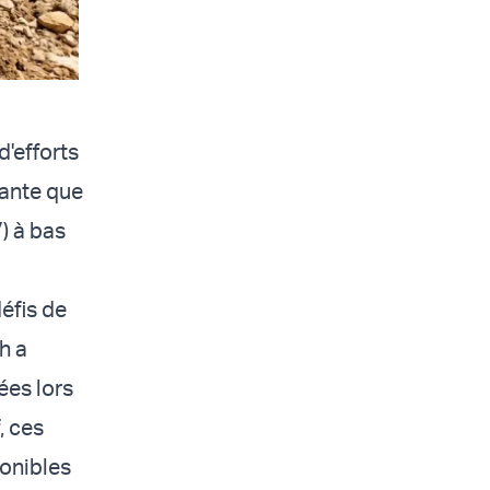
d'efforts
sante que
) à bas
éfis de
h a
ées lors
, ces
ponibles