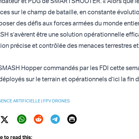
ondateur et PDG de SMARTSHOOTER. « Alors que l
ces sur le champ de bataille, en constante évolutio
poser des défis aux forces armées du monde entier,
 s’avèrent être une solution opérationnelle effi
tion précise et contrôlée des menaces terrestres et
SMASH Hopper commandés par les FDI cette sem
déployés sur le terrain et opérationnels d’ici la fin 
GENCE ARTIFICIELLE
|
FPV DRONES
Print
Twitter (X)
ebook
Whatsapp
Reddit
Telegram
e to read this: