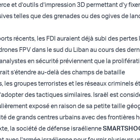
ce et d’outils d’impression 3D permettant d’y fixe
ives telles que des grenades ou des ogives de lan
rts récents, les FDI auraient déjà subi des pertes 
drones FPV dans le sud du Liban au cours des dern
nalystes en sécurité préviennent que la proliférati
ait s’étendre au-delà des champs de bataille
 les groupes terroristes et les réseaux criminels é
adopter des tactiques similaires. Israël est consid
ièrement exposé en raison de sa petite taille gé
ité de grands centres urbains avec des frontières h
te, la société de défense israélienne
SMARTSHO
t avec l'armée israélienne pour fournir plusieurs u