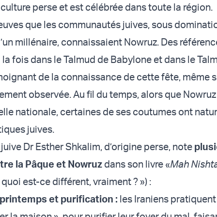
culture perse et est célébrée dans toute la région.
preuves que les communautés juives, sous dominati
’un millénaire, connaissaient Nowruz. Des référenc
 la fois dans le Talmud de Babylone et dans le Tal
oignant de la connaissance de cette fête, même si
rgement observée. Au fil du temps, alors que Nowruz
relle nationale, certaines de ses coutumes ont natu
tiques juives.
juive Dr Esther Shkalim, d’origine perse, note
plus
ntre la Pâque et Nowruz
dans son livre «
Mah Nisht
 quoi est-ce différent, vraiment ? ») :
rintemps et purification :
les Iraniens pratiquent
er la maison », pour purifier leur foyer du mal, fais