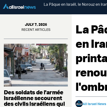
La Pâque en Israël, le Norouz en Iran
La Pâq
JULY 7, 2026
RECENT ARTICLES
en Ira
printa
renouv
l'omb
Des soldats de l'armée
israélienne secourent
des civils israéliens qui
All Israel News