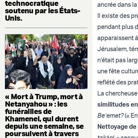
technocratique
ancrée dans la 
soutenu par les États-
Il existe des 
Unis.
pendant plus d
apparaissent à
Jérusalem, tém
n’était pas la
une fête cultu
reflété des pra
La chercheuse 
« Mort à Trump, mort à
Netanyahou » : les
similitudes e
funérailles de
Be’emet?
(« En
Khamenei, qui durent
depuis une semaine, se
Nettoyage de p
poursuivent à travers
takānī
, « secou