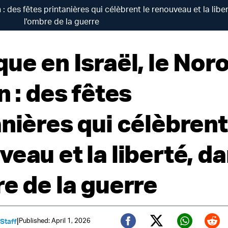
 : des fêtes printanières qui célèbrent le renouveau et la libe
l'ombre de la guerre
ue en Israël, le Nor
n : des fêtes
nières qui célèbrent
eau et la liberté, d
re de la guerre
|
Published: April 1, 2026
 Staff