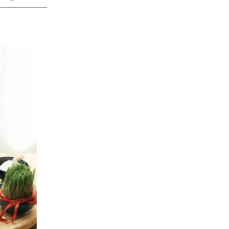
app
dit
Telegram