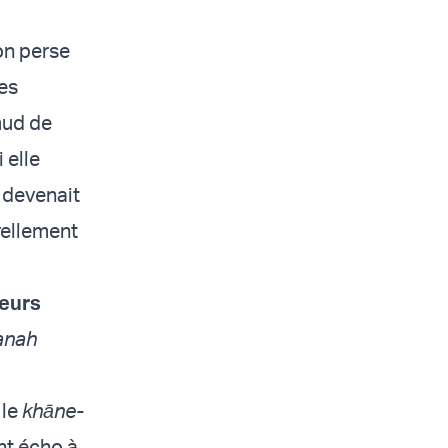
on perse
es
mud de
 elle
 devenait
rellement
ieurs
anah
 le
khāne-
ant écho à