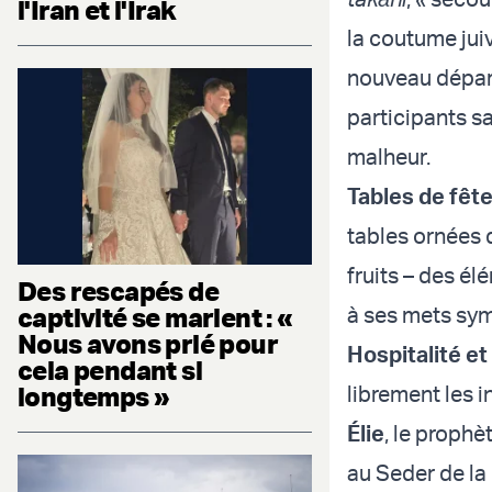
l'Iran et l'Irak
la coutume jui
nouveau départ.
participants s
malheur.
Tables de fête
tables ornées 
fruits – des él
Des rescapés de
captivité se marient : «
à ses mets sy
Nous avons prié pour
Hospitalité et
cela pendant si
longtemps »
librement les i
Élie
, le prophè
au Seder de la 