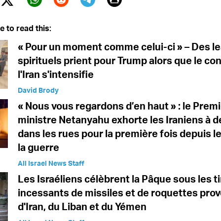
Twitter (X)
ebook
Whatsapp
Reddit
Telegram
e to read this:
« Pour un moment comme celui-ci » – Des l
spirituels prient pour Trump alors que le con
l'Iran s'intensifie
David Brody
« Nous vous regardons d’en haut » : le Prem
ministre Netanyahu exhorte les Iraniens à 
dans les rues pour la première fois depuis l
la guerre
All Israel News Staff
Les Israéliens célèbrent la Pâque sous les ti
incessants de missiles et de roquettes pro
d'Iran, du Liban et du Yémen