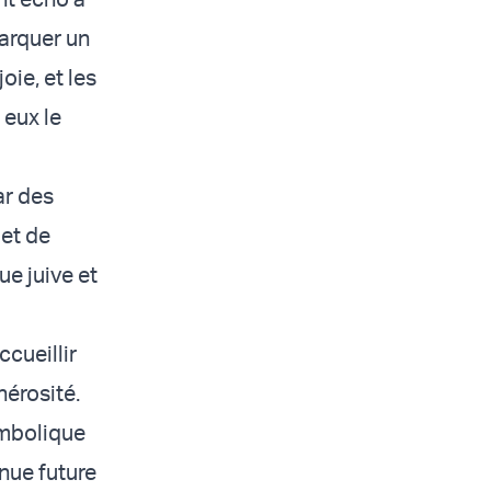
arquer un
oie, et les
 eux le
ar des
 et de
ue juive et
cueillir
nérosité.
symbolique
enue future