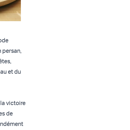
xode
n persan,
êtes,
au et du
e
la victoire
les de
fondément