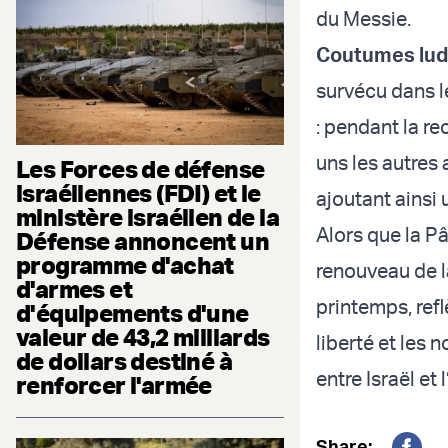
du Messie.
Coutumes lud
survécu dans l
: pendant la re
uns les autres 
Les Forces de défense
israéliennes (FDI) et le
ajoutant ainsi 
ministère israélien de la
Alors que la Pâ
Défense annoncent un
programme d'achat
renouveau de la
d'armes et
printemps, refl
d'équipements d'une
valeur de 43,2 milliards
liberté et les
de dollars destiné à
entre Israël et 
renforcer l'armée
Share: