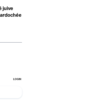
 juive
 Mardochée