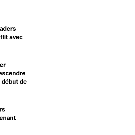
eaders
flit avec
ier
descendre
e début de
rs
venant