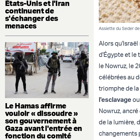
États-Unis et l'Iran
continuent de
s'échanger des
menaces
Assiette du Seder de
Alors qu'Israë
d'Égypte et le 
le Nowruz, le 2
célébrées au d
triomphe de la 
l'esclavage
ou 
Le Hamas affirme
Nowruz, ancré d
vouloir « dissoudre »
son gouvernement à
de la lumière, 
Gaza avant l'entrée en
changements po
fonction du comité