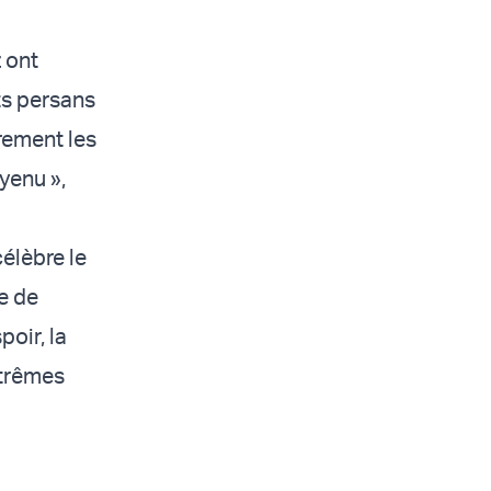
 ont
ts persans
èrement les
yenu »,
célèbre le
e de
oir, la
xtrêmes