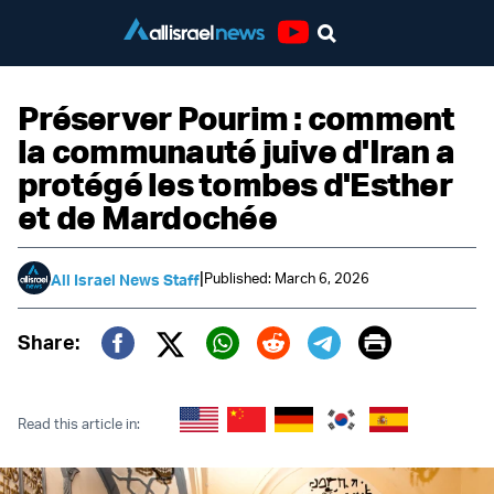
Youtube
Préserver Pourim : comment
la communauté juive d'Iran a
protégé les tombes d'Esther
et de Mardochée
|
Published: March 6, 2026
All Israel News Staff
Print
Share:
Twitter (X)
Facebook
Whatsapp
Reddit
Telegram
Read this article in: