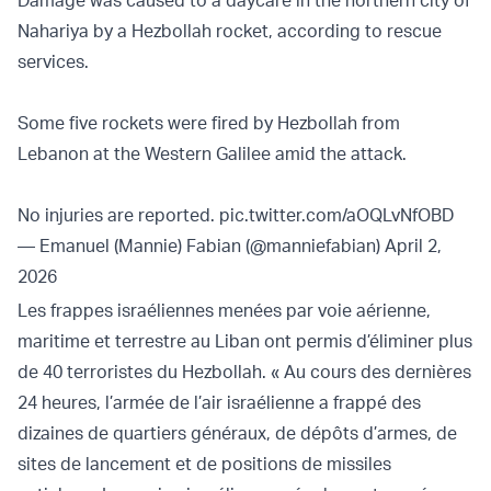
Damage was caused to a daycare in the northern city of
Nahariya by a Hezbollah rocket, according to rescue
services.
Some five rockets were fired by Hezbollah from
Lebanon at the Western Galilee amid the attack.
No injuries are reported.
pic.twitter.com/aOQLvNfOBD
— Emanuel (Mannie) Fabian (@manniefabian)
April 2,
2026
Les frappes israéliennes menées par voie aérienne,
maritime et terrestre au Liban ont permis d’éliminer plus
de 40 terroristes du Hezbollah. « Au cours des dernières
24 heures, l’armée de l’air israélienne a frappé des
dizaines de quartiers généraux, de dépôts d’armes, de
sites de lancement et de positions de missiles