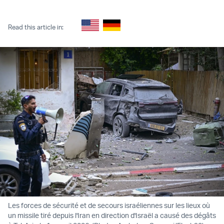
Twitter (X)
Facebook
Whatsapp
Reddit
Telegram
Read this article in:
Les forces de sécurité et de secours israéliennes sur les lieux où
un missile tiré depuis l'Iran en direction d'Israël a causé des dégâts