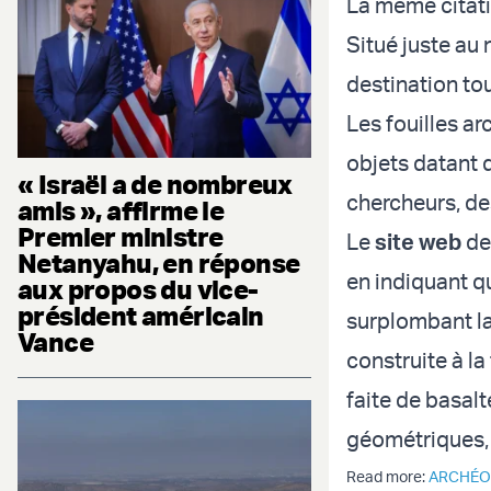
La même citatio
Situé juste au 
destination tou
Les fouilles a
objets datant d
« Israël a de nombreux
chercheurs, des
amis », affirme le
Premier ministre
Le
site web
de 
Netanyahu, en réponse
en indiquant qu
aux propos du vice-
président américain
surplombant la
Vance
construite à la
faite de basalt
géométriques, f
Read more:
ARCHÉO