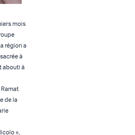
niers mois
groupe
la région a
nsacrée à
t abouti à
e Ramat
e de la
arie
icolo »,