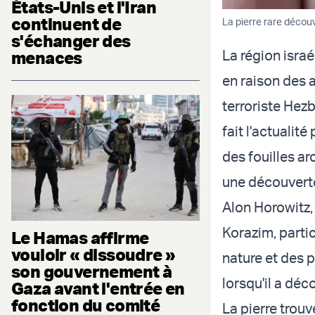
États-Unis et l'Iran
continuent de
La pierre rare décou
s'échanger des
La région israé
menaces
en raison des 
terroriste Hezb
fait l'actualit
des fouilles a
une découvert
Alon Horowitz,
Korazim, partic
Le Hamas affirme
vouloir « dissoudre »
nature et des 
son gouvernement à
lorsqu'il a déc
Gaza avant l'entrée en
fonction du comité
La pierre trouv