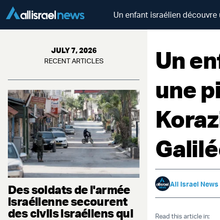
Un enfant israélien découvre 
Un en
JULY 7, 2026
RECENT ARTICLES
une p
Korazi
Galil
All Israel News
Des soldats de l'armée
israélienne secourent
des civils israéliens qui
Read this article in: