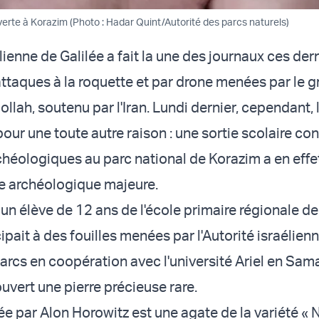
verte à Korazim (Photo : Hadar Quint/Autorité des parcs naturels)
lienne de Galilée a fait la une des journaux ces der
attaques à la roquette et par drone menées par le 
ollah, soutenu par l'Iran. Lundi dernier, cependant, 
é pour une toute autre raison : une sortie scolaire co
rchéologiques au parc national de Korazim a en effe
e archéologique majeure.
 un élève de 12 ans de l'école primaire régionale d
ipait à des fouilles menées par l'Autorité israélienn
parcs en coopération avec l'université Ariel en Sam
ouvert une pierre précieuse rare.
ée par Alon Horowitz est une agate de la variété « N