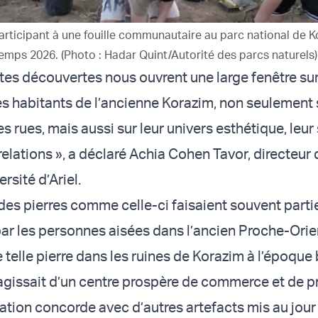
articipant à une fouille communautaire au parc national de K
emps 2026. (Photo : Hadar Quint/Autorité des parcs naturels)
ites découvertes nous ouvrent une large fenêtre sur
s habitants de l’ancienne Korazim, non seulement 
s rues, mais aussi sur leur univers esthétique, leur 
 relations », a déclaré Achia Cohen Tavor, directeur
ersité d’Ariel.
 des pierres comme celle-ci faisaient souvent parti
par les personnes aisées dans l’ancien Proche-Orie
 telle pierre dans les ruines de Korazim à l’époque
s’agissait d’un centre prospère de commerce et de p
ation concorde avec d’autres artefacts mis au jour s