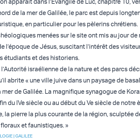
n apparaît dans l’Évangile de Luc, chapitre 10, ve
nord de la mer de Galilée, le parc est depuis longt
ristique, en particulier pour les pèlerins chrétiens.
rchéologiques menées sur le site ont mis au jour d
e l’époque de Jésus, suscitant l’intérêt des visiteu
 étudiants et des historiens.
l’Autorité israélienne de la nature et des parcs décri
’il abrite « une ville juive dans un paysage de basa
 mer de Galilée. La magnifique synagogue de Kora
 fin du IVe siècle ou au début du Ve siècle de notre è
e, la pierre la plus courante de la région, sculptée 
loraux et faunistiques. »
LOGIE
|
GALILEE