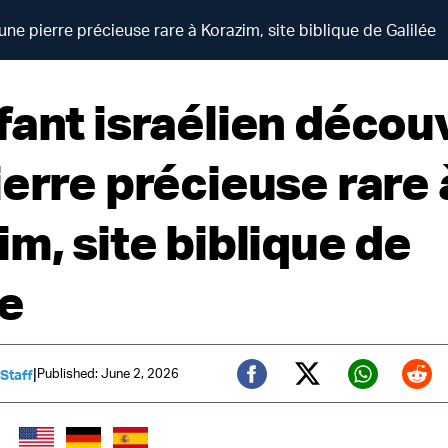
une pierre précieuse rare à Korazim, site biblique de Galilée
fant israélien décou
ierre précieuse rare 
m, site biblique de
ée
|
Published: June 2, 2026
 Staff
Twitter (X)
Facebook
Whats
Red