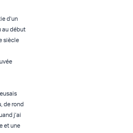
ie d’un
u au début
e siècle
ouvée
reusais
, de rond
uand j’ai
ie et une