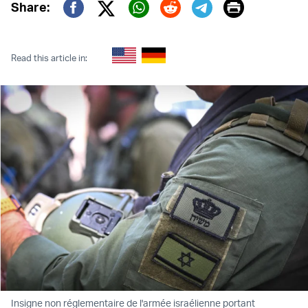
Print
Share:
Twitter (X)
Facebook
Whatsapp
Reddit
Telegram
Read this article in:
Insigne non réglementaire de l'armée israélienne portant