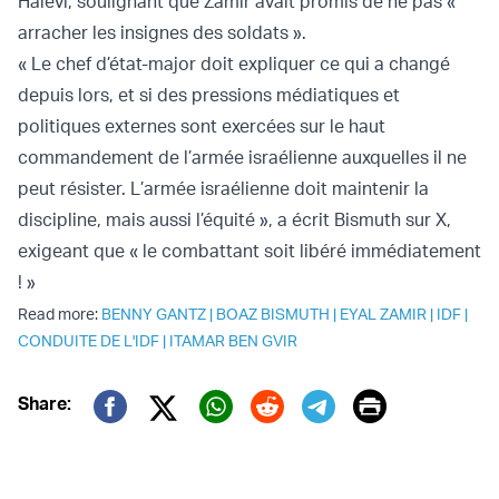
Halevi, soulignant que Zamir avait promis de ne pas «
arracher les insignes des soldats ».
« Le chef d’état-major doit expliquer ce qui a changé
depuis lors, et si des pressions médiatiques et
politiques externes sont exercées sur le haut
commandement de l’armée israélienne auxquelles il ne
peut résister. L’armée israélienne doit maintenir la
discipline, mais aussi l’équité », a écrit Bismuth sur X,
exigeant que « le combattant soit libéré immédiatement
! »
Read more:
BENNY GANTZ
|
BOAZ BISMUTH
|
EYAL ZAMIR
|
IDF
|
CONDUITE DE L'IDF
|
ITAMAR BEN GVIR
Print
Share:
Twitter (X)
Facebook
Whatsapp
Reddit
Telegram