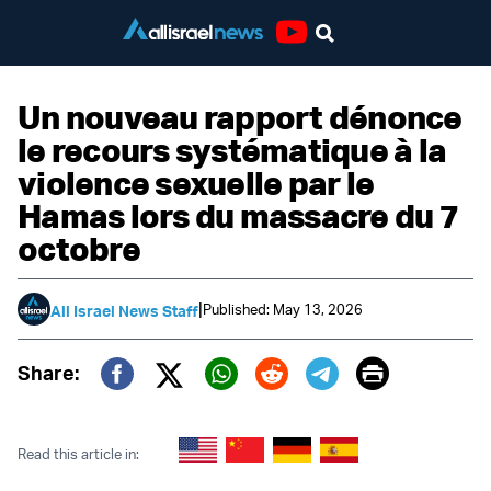
Youtube
Un nouveau rapport dénonce
le recours systématique à la
violence sexuelle par le
Hamas lors du massacre du 7
octobre
|
Published: May 13, 2026
All Israel News Staff
Print
Share:
Twitter (X)
Facebook
Whatsapp
Reddit
Telegram
Read this article in: