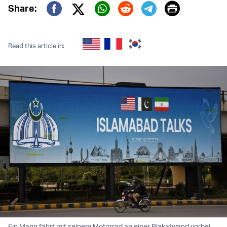
Print
Share:
Twitter (X)
Facebook
Whatsapp
Reddit
Telegram
Read this article in:
Ein Mann fährt mit seinem Motorrad an einer Plakatwand vorbei,