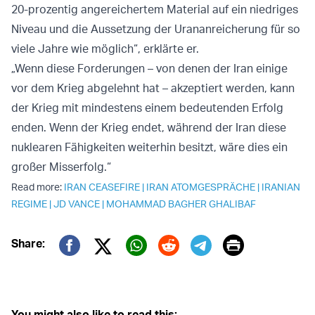
20-prozentig angereichertem Material auf ein niedriges
Niveau und die Aussetzung der Urananreicherung für so
viele Jahre wie möglich“, erklärte er.
„Wenn diese Forderungen – von denen der Iran einige
vor dem Krieg abgelehnt hat – akzeptiert werden, kann
der Krieg mit mindestens einem bedeutenden Erfolg
enden. Wenn der Krieg endet, während der Iran diese
nuklearen Fähigkeiten weiterhin besitzt, wäre dies ein
großer Misserfolg.“
Read more:
IRAN CEASEFIRE
|
IRAN ATOMGESPRÄCHE
|
IRANIAN
REGIME
|
JD VANCE
|
MOHAMMAD BAGHER GHALIBAF
Print
Share:
Twitter (X)
Facebook
Whatsapp
Reddit
Telegram
You might also like to read this: