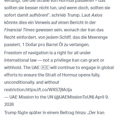
verlangt, die die Straße von Hormus passieren – das
sollten sie besser nicht tun, und wenn doch, sollten sie
sofort damit aufhören!“, schrieb Trump. Laut
Axios
könnte dies ein Verweis auf einen Bericht in der
Financial Times
gewesen sein, wonach der Iran das
Recht einfordert, von jedem Schiff, das die Meerenge
passiert, 1 Dollar pro Barrel Öl zu verlangen.
Freedom of navigation is a right for all under
international law — not a privilege Iran can grant or
withhold. The UAE 🇦🇪 will continue to engage in global
efforts to ensure the Strait of Hormuz opens fully,
unconditionally, and without
restriction.
https://t.co/WXS7jMclja
— UAE Mission to the UN (@UAEMissionToUN)
April 9,
2026
Trump fügte später in einem Beitrag hinzu: „Der Iran