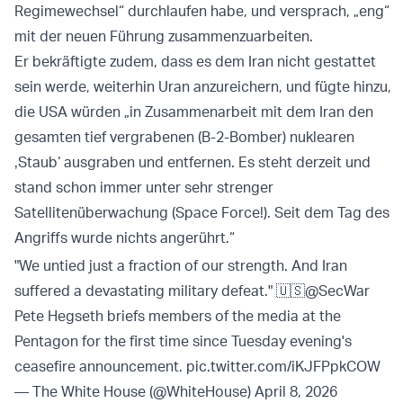
Regimewechsel“ durchlaufen habe, und versprach, „eng“
mit der neuen Führung zusammenzuarbeiten.
Er bekräftigte zudem, dass es dem Iran nicht gestattet
sein werde, weiterhin Uran anzureichern, und fügte hinzu,
die USA würden „in Zusammenarbeit mit dem Iran den
gesamten tief vergrabenen (B-2-Bomber) nuklearen
‚Staub‘ ausgraben und entfernen. Es steht derzeit und
stand schon immer unter sehr strenger
Satellitenüberwachung (Space Force!). Seit dem Tag des
Angriffs wurde nichts angerührt.“
"We untied just a fraction of our strength. And Iran
suffered a devastating military defeat." 🇺🇸
@SecWar
Pete Hegseth briefs members of the media at the
Pentagon for the first time since Tuesday evening's
ceasefire announcement.
pic.twitter.com/iKJFPpkCOW
— The White House (@WhiteHouse)
April 8, 2026