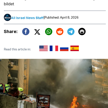
bildet
|
Published: April 8, 2026
All Israel News Staff
Print
Share:
Twitter (X)
Facebook
Whatsapp
Reddit
Telegram
Read this article in: