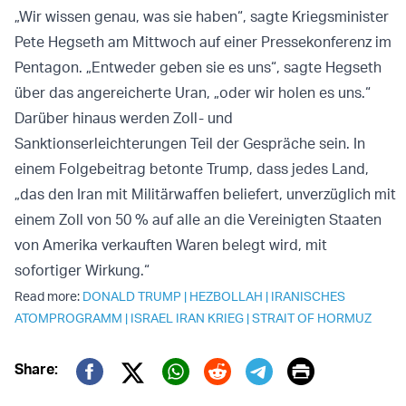
„Wir wissen genau, was sie haben“, sagte Kriegsminister
Pete Hegseth am Mittwoch auf einer Pressekonferenz im
Pentagon. „Entweder geben sie es uns“, sagte Hegseth
über das angereicherte Uran, „oder wir holen es uns.“
Darüber hinaus werden Zoll- und
Sanktionserleichterungen Teil der Gespräche sein. In
einem Folgebeitrag betonte Trump, dass jedes Land,
„das den Iran mit Militärwaffen beliefert, unverzüglich mit
einem Zoll von 50 % auf alle an die Vereinigten Staaten
von Amerika verkauften Waren belegt wird, mit
sofortiger Wirkung.“
Read more:
DONALD TRUMP
|
HEZBOLLAH
|
IRANISCHES
ATOMPROGRAMM
|
ISRAEL IRAN KRIEG
|
STRAIT OF HORMUZ
Print
Share:
Twitter (X)
Facebook
Whatsapp
Reddit
Telegram