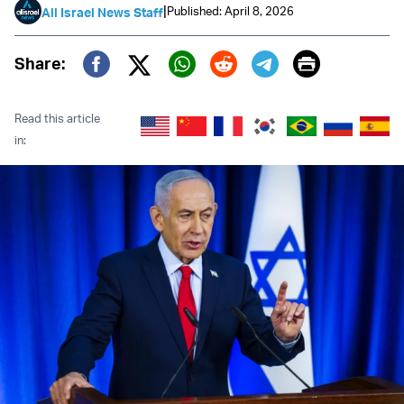
|
Published: April 8, 2026
All Israel News Staff
Print
Share:
Twitter (X)
Facebook
Whatsapp
Reddit
Telegram
Read this article
in: