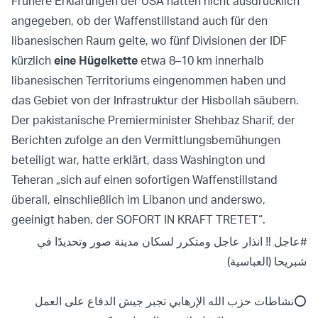
Frühere Erklärungen der USA hatten nicht ausdrücklich
angegeben, ob der Waffenstillstand auch für den
libanesischen Raum gelte, wo fünf Divisionen der IDF
kürzlich
eine Hügelkette
etwa 8–10 km innerhalb
libanesischen Territoriums eingenommen haben und
das Gebiet von der Infrastruktur der Hisbollah säubern.
Der pakistanische Premierminister Shehbaz Sharif, der
Berichten zufolge an den Vermittlungsbemühungen
beteiligt war, hatte erklärt, dass Washington und
Teheran „sich auf einen sofortigen Waffenstillstand
überall, einschließlich im Libanon und anderswo,
geeinigt haben, der SOFORT IN KRAFT TRETET“.
#عاجل
‼️ انذار عاجل ومتكرر لسكان مدينة صور وتحديدًا في
شبريحا (العباسية)
⭕️نشاطات حزب الله الإرهابي تجبر جيش الدفاع على العمل