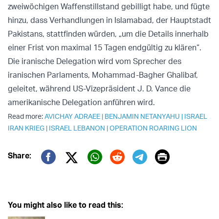
zweiwöchigen Waffenstillstand gebilligt habe, und fügte
hinzu, dass Verhandlungen in Islamabad, der Hauptstadt
Pakistans, stattfinden würden, „um die Details innerhalb
einer Frist von maximal 15 Tagen endgültig zu klären“.
Die iranische Delegation wird vom Sprecher des
iranischen Parlaments, Mohammad-Bagher Ghalibaf,
geleitet, während US-Vizepräsident J. D. Vance die
amerikanische Delegation anführen wird.
Read more:
AVICHAY ADRAEE
|
BENJAMIN NETANYAHU
|
ISRAEL
IRAN KRIEG
|
ISRAEL LEBANON
|
OPERATION ROARING LION
Print
Share:
Twitter (X)
Facebook
Whatsapp
Reddit
Telegram
You might also like to read this: