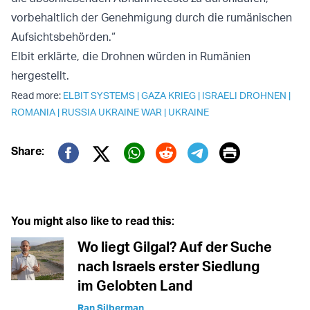
vorbehaltlich der Genehmigung durch die rumänischen
Aufsichtsbehörden.“
Elbit erklärte, die Drohnen würden in Rumänien
hergestellt.
Read more:
ELBIT SYSTEMS
|
GAZA KRIEG
|
ISRAELI DROHNEN
|
ROMANIA
|
RUSSIA UKRAINE WAR
|
UKRAINE
Print
Share:
Twitter (X)
Facebook
Whatsapp
Reddit
Telegram
You might also like to read this:
Wo liegt Gilgal? Auf der Suche
nach Israels erster Siedlung
im Gelobten Land
Ran Silberman