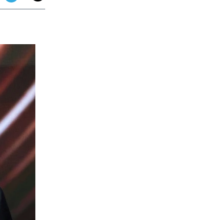
app
dit
Telegram