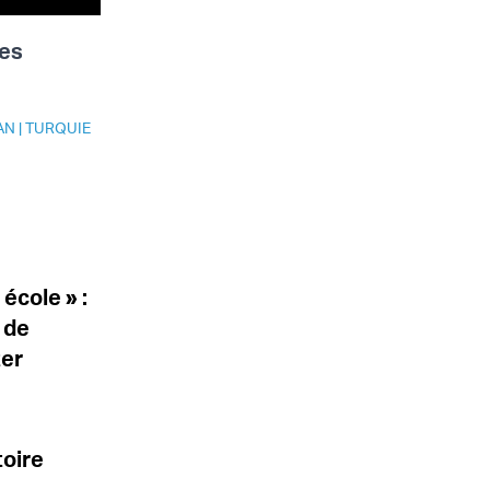
ses
AN
|
TURQUIE
école » :
 de
ter
toire