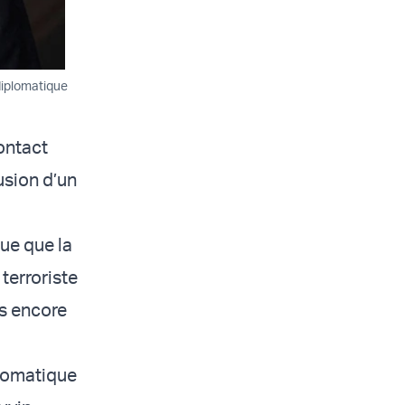
diplomatique
contact
usion d’un
que que la
terroriste
as encore
plomatique