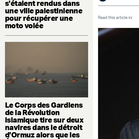
s'étaient rendus dans
une ville palestinienne
pour récupérer une
Read this article in:
moto volée
Le Corps des Gardiens
de la Révolution
islamique tire sur deux
navires dans le détroit
d'Ormuz alors que les