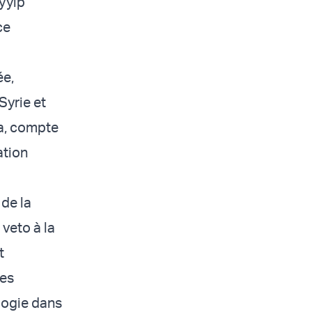
yyip
ce
ée,
Syrie et
za, compte
ation
 de la
 veto à la
t
ces
logie dans