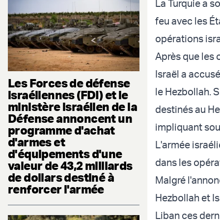
La Turquie a s
feu avec les Ét
opérations isr
Après que les 
Israël a accusé 
Les Forces de défense
le Hezbollah. S
israéliennes (FDI) et le
ministère israélien de la
destinés au H
Défense annoncent un
impliquant sou
programme d'achat
d'armes et
L'armée israéli
d'équipements d'une
dans les opéra
valeur de 43,2 milliards
de dollars destiné à
Malgré l'annonc
renforcer l'armée
Hezbollah et I
Liban ces dern