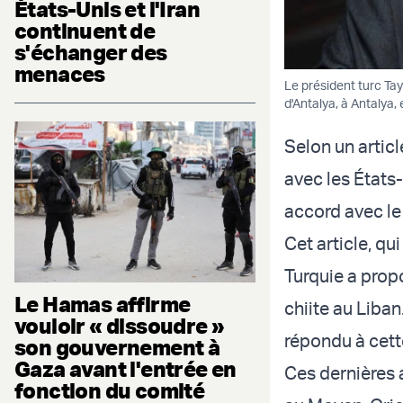
États-Unis et l'Iran
continuent de
s'échanger des
menaces
Le président turc Ta
d'Antalya, à Antalya, 
Selon un articl
avec les États-
accord avec le
Cet article, qu
Turquie a prop
Le Hamas affirme
chiite au Liba
vouloir « dissoudre »
répondu à cett
son gouvernement à
Gaza avant l'entrée en
Ces dernières 
fonction du comité