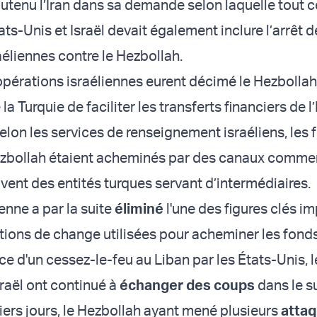
outenu l’Iran dans sa demande selon laquelle tout c
ats-Unis et Israël devait également inclure l’arrêt d
aéliennes contre le Hezbollah.
opérations israéliennes eurent décimé le Hezbolla
la Turquie de faciliter les transferts financiers de l’
elon les services de renseignement israéliens, les
ezbollah étaient acheminés par des canaux commer
vent des entités turques servant d’intermédiaires.
enne a par la suite
éliminé
l'une des figures clés i
tions de change utilisées pour acheminer les fonds
e d'un cessez-le-feu au Liban par les États-Unis, l
sraël ont continué à
échanger des coups
dans le s
iers jours, le Hezbollah ayant mené plusieurs
atta