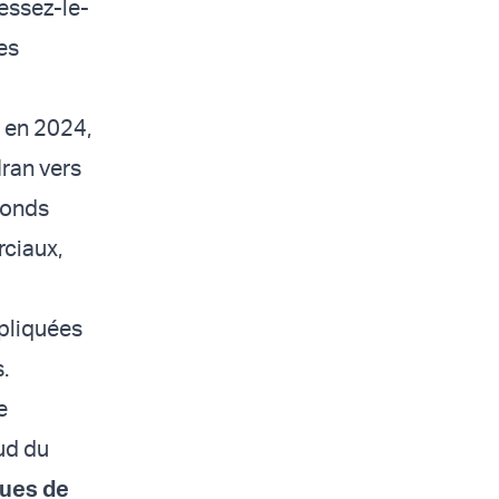
essez-le-
es
h en 2024,
Iran vers
 fonds
ciaux,
mpliquées
.
e
ud du
ques de