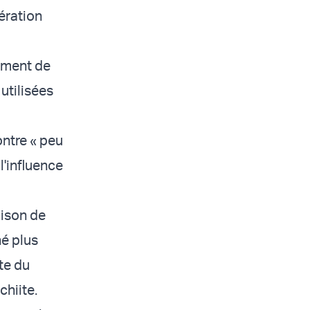
pération
sement de
 utilisées
ontre « peu
l'influence
aison de
né plus
ute du
chiite.