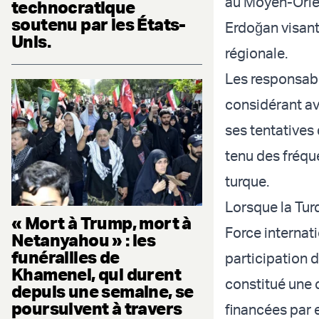
au Moyen-Orien
technocratique
soutenu par les États-
Erdoğan visan
Unis.
régionale.
Les responsabl
considérant av
ses tentatives
tenu des fréqu
turque.
Lorsque la Turq
« Mort à Trump, mort à
Force internati
Netanyahou » : les
funérailles de
participation 
Khamenei, qui durent
constitué une 
depuis une semaine, se
poursuivent à travers
financées par 