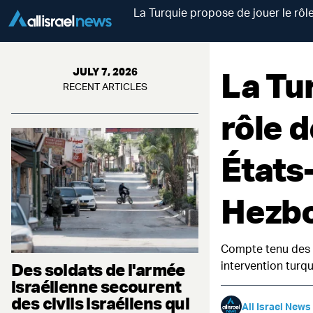
La Turquie propose de jouer le rôle
La Tu
JULY 7, 2026
RECENT ARTICLES
rôle 
États-
Hezbo
Compte tenu des t
intervention turq
Des soldats de l'armée
israélienne secourent
des civils israéliens qui
All Israel News