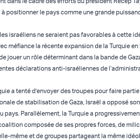
t dans le cadre des efforts du président Recep Ta
t à positionner le pays comme une grande puissan
es israéliens ne seraient pas favorables à cette id
ec méfiance la récente expansion de la Turquie en 
 de jouer un rôle déterminant dans la bande de Ga
entes déclarations anti-israéliennes de l’administr
uie a tenté d’envoyer des troupes pour faire partie
onale de stabilisation de Gaza, Israël a opposé son
du pays. Parallèlement, la Turquie a progressivemen
coalition composée de ses propres forces, de mili
elle-même et de groupes partageant la même idéo