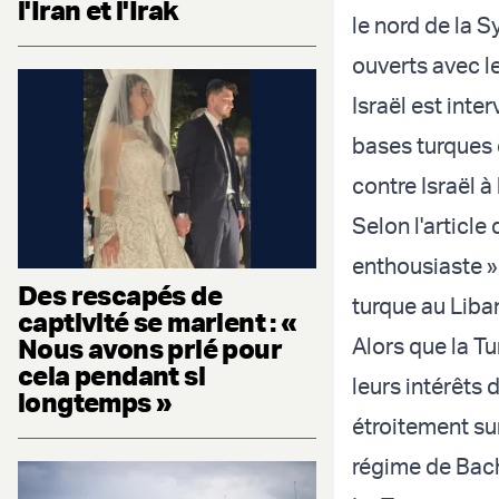
l'Iran et l'Irak
le nord de la S
ouverts avec l
Israël est int
bases turques e
contre Israël à 
Selon l'article
enthousiaste »
Des rescapés de
turque au Liban
captivité se marient : «
Nous avons prié pour
Alors que la Tu
cela pendant si
leurs intérêts 
longtemps »
étroitement sur
régime de Bacha