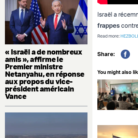
Israël a récemm
frappes
contre
Read more:
HEZBOL
« Israël a de nombreux
Share:
amis », affirme le
Fac
Premier ministre
You might also lik
Netanyahu, en réponse
aux propos du vice-
président américain
Vance