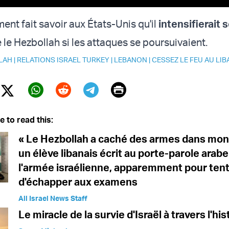
ent fait savoir aux États-Unis qu'il
intensifierait 
 le Hezbollah si les attaques se poursuivaient.
LAH
|
RELATIONS ISRAEL TURKEY
|
LEBANON
|
CESSEZ LE FEU AU LIB
Print
Twitter (X)
ebook
Whatsapp
Reddit
Telegram
e to read this:
« Le Hezbollah a caché des armes dans mon 
un élève libanais écrit au porte-parole arabe
l'armée israélienne, apparemment pour ten
d'échapper aux examens
All Israel News Staff
Le miracle de la survie d'Israël à travers l'his