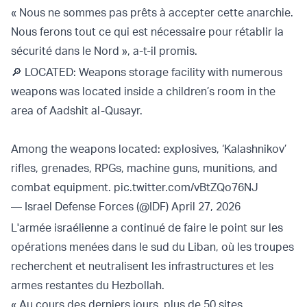
« Nous ne sommes pas prêts à accepter cette anarchie.
Nous ferons tout ce qui est nécessaire pour rétablir la
sécurité dans le Nord », a-t-il promis.
🔎 LOCATED: Weapons storage facility with numerous
weapons was located inside a children’s room in the
area of Aadshit al-Qusayr.
Among the weapons located: explosives, ‘Kalashnikov’
rifles, grenades, RPGs, machine guns, munitions, and
combat equipment.
pic.twitter.com/vBtZQo76NJ
— Israel Defense Forces (@IDF)
April 27, 2026
L'armée israélienne a continué de faire le point sur les
opérations menées dans le sud du Liban, où les troupes
recherchent et neutralisent les infrastructures et les
armes restantes du Hezbollah.
« Au cours des derniers jours, plus de 50 sites