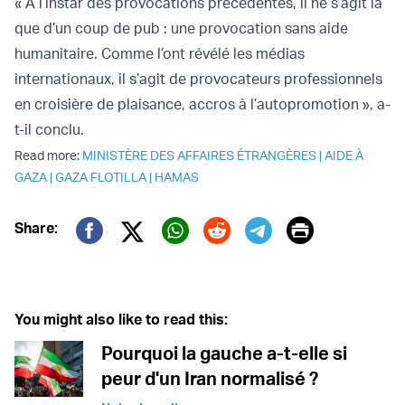
« À l’instar des provocations précédentes, il ne s’agit là
que d’un coup de pub : une provocation sans aide
humanitaire. Comme l’ont révélé les médias
internationaux, il s’agit de provocateurs professionnels
en croisière de plaisance, accros à l’autopromotion », a-
t-il conclu.
Read more:
MINISTÈRE DES AFFAIRES ÉTRANGÈRES
|
AIDE À
GAZA
|
GAZA FLOTILLA
|
HAMAS
Print
Share:
Twitter (X)
Facebook
Whatsapp
Reddit
Telegram
You might also like to read this:
Pourquoi la gauche a-t-elle si
peur d'un Iran normalisé ?