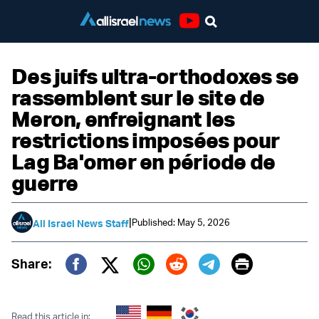
Youtube
Des juifs ultra-orthodoxes se
rassemblent sur le site de
Meron, enfreignant les
restrictions imposées pour
Lag Ba'omer en période de
guerre
|
Published: May 5, 2026
All Israel News Staff
Print
Share:
Twitter (X)
Facebook
Whatsapp
Reddit
Telegram
Read this article in: