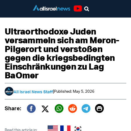
Youtube
Ultraorthodoxe Juden
versammeln sich am Meron-
Pilgerort und verstoßen
gegen die kriegsbedingten
Einschränkungen zu Lag
BaOmer
|
Published: May 5, 2026
All Israel News Staff
Print
Share:
Twitter (X)
Facebook
Whatsapp
Reddit
Telegram
Read this article in: