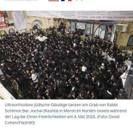
Ultraorthodoxe jüdische Gläubige tanzen am Grab von Rabbi
Schimon Bar Jochai (Rashbi) in Meron im Norden Israels während
der Lag-ba-Omer-Feierlichkeiten am 4. Mai 2026. (Foto: David
Cohen/Flash90)