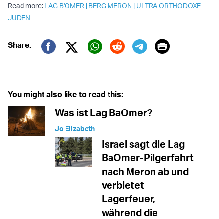
Read more:
LAG B'OMER
|
BERG MERON
|
ULTRA ORTHODOXE
JUDEN
Print
Share:
Twitter (X)
Facebook
Whatsapp
Reddit
Telegram
You might also like to read this:
Was ist Lag BaOmer?
Jo Elizabeth
Israel sagt die Lag
BaOmer-Pilgerfahrt
nach Meron ab und
verbietet
Lagerfeuer,
während die