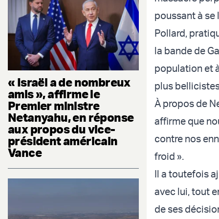
poussant à se l
Pollard, pratiq
la bande de Ga
population et 
« Israël a de nombreux
plus belliciste
amis », affirme le
À propos de Net
Premier ministre
Netanyahu, en réponse
affirme que no
aux propos du vice-
contre nos enn
président américain
Vance
froid ».
Il a toutefois
avec lui, tout 
de ses décisio