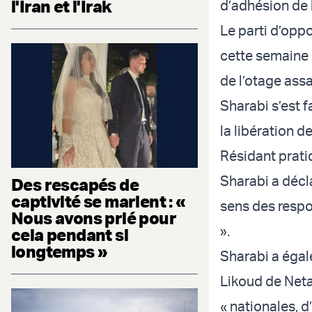
l'Iran et l'Irak
d’adhésion de 
Le parti d’oppo
cette semaine 
de l’otage assa
Sharabi s’est f
la libération d
Résidant prati
Sharabi a décla
Des rescapés de
captivité se marient : «
sens des respo
Nous avons prié pour
».
cela pendant si
longtemps »
Sharabi a égale
Likoud de Neta
« nationales, d’