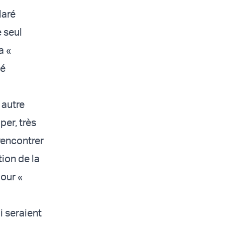
laré
e seul
a «
té
 autre
er, très
 rencontrer
tion de la
pour «
i seraient