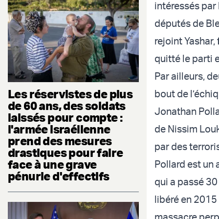
intéressés par 
députés de Ble
rejoint Yashar,
quitté le parti
Par ailleurs, 
Les réservistes de plus
bout de l’échiq
de 60 ans, des soldats
Jonathan Pollar
laissés pour compte :
l'armée israélienne
de Nissim Louk
prend des mesures
par des terror
drastiques pour faire
face à une grave
Pollard est un
pénurie d'effectifs
qui a passé 30 
libéré en 2015 
massacre perpé