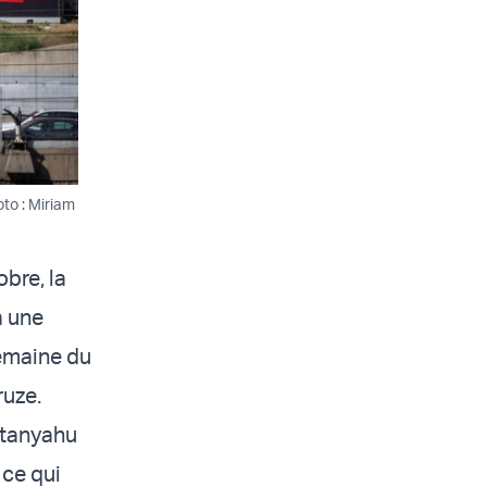
oto : Miriam
obre, la
à une
emaine du
ruze.
etanyahu
 ce qui