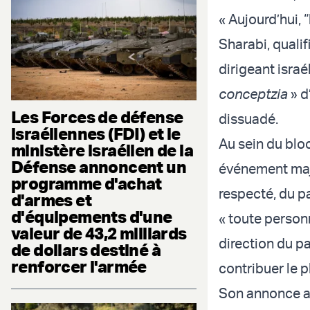
« Aujourd’hui, 
Sharabi, qualif
dirigeant israé
conceptzia
» d
Les Forces de défense
dissuadé.
israéliennes (FDI) et le
Au sein du blo
ministère israélien de la
Défense annoncent un
événement maje
programme d'achat
respecté, du pa
d'armes et
d'équipements d'une
« toute personn
valeur de 43,2 milliards
direction du pa
de dollars destiné à
renforcer l'armée
contribuer le p
Son annonce a 