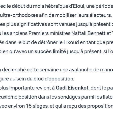
vec le début du mois hébraïque d'Eloul, une périod
 ultra-orthodoxes afin de mobiliser leurs électeurs.
 les plus significatives sont venues jusqu’à présent 
ù les anciens Premiers ministres Naftali Bennett et 
s dans le but de détrôner le Likoud en tant que pr
 bien qu’avec un
succès limité
jusqu’à présent, si l’
e a déclenché cette semaine une avalanche de man
ure au sein du bloc d’opposition.
 plus importante revient à
Gadi Eisenkot
, dont le p
euxième position dans les sondages parmi les liste
vec environ 15 sièges, et qui a reçu des propositio