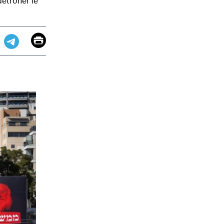
détrôner le
Email
Print
app
dit
Telegram