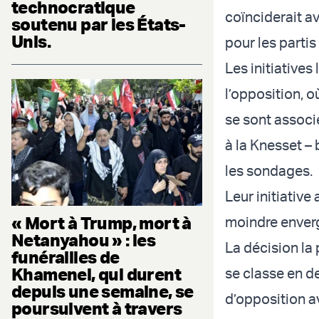
technocratique
coïnciderait a
soutenu par les États-
Unis.
pour les partis
Les initiatives
l’opposition, o
se sont associé
à la Knesset –
les sondages.
Leur initiativ
« Mort à Trump, mort à
moindre enverg
Netanyahou » : les
La décision la
funérailles de
Khamenei, qui durent
se classe en d
depuis une semaine, se
d’opposition a
poursuivent à travers