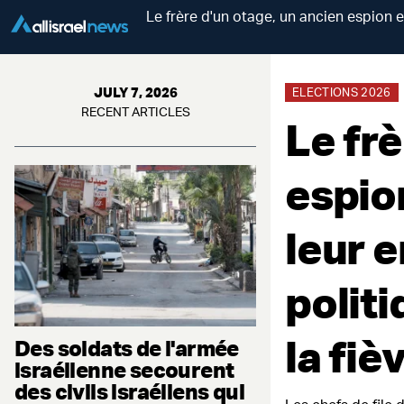
Le frère d'un otage, un ancien espion et
JULY 7, 2026
ELECTIONS 2026
RECENT ARTICLES
Le frè
espion
leur e
politi
la fiè
Des soldats de l'armée
israélienne secourent
des civils israéliens qui