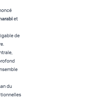
nnoncé
Sharabi
et
tigable de
e.
trale,
 profond
 ensemble
san du
itionnelles