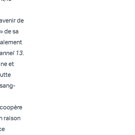
’avenir de
» de sa
obalement
annel 13
.
ine et
utte
 sang-
l coopère
n raison
ce