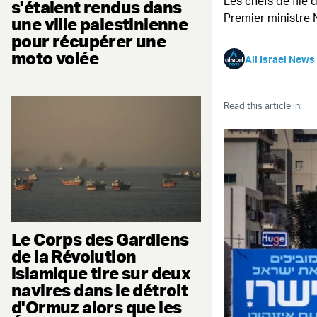
Les chefs de file 
s'étaient rendus dans
Premier ministre
une ville palestinienne
pour récupérer une
moto volée
All Israel News
Read this article in:
Le Corps des Gardiens
de la Révolution
islamique tire sur deux
navires dans le détroit
d'Ormuz alors que les