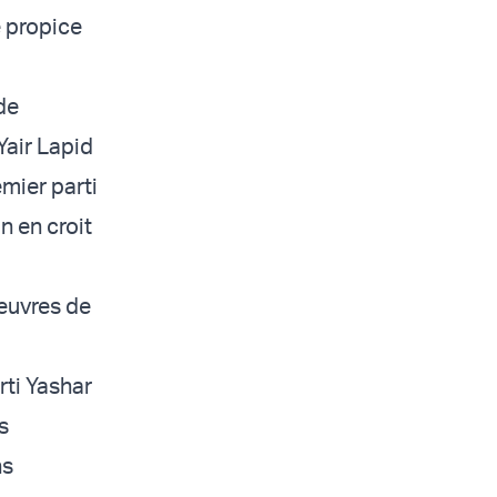
e propice
de
Yair Lapid
emier parti
on en croit
œuvres de
arti Yashar
s
ns