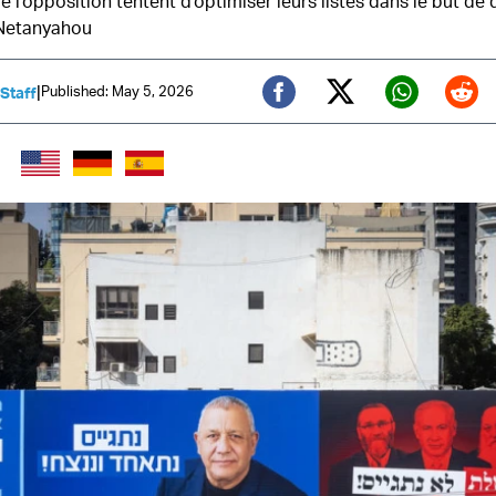
de l'opposition tentent d'optimiser leurs listes dans le but de 
 Netanyahou
|
Published: May 5, 2026
 Staff
Twitter (X)
Facebook
Whats
Red