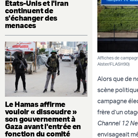
États-Unis et l'Iran
continuent de
s'échanger des
menaces
Affiches de campagne 
Alster/FLASH90)
Alors que de no
scène politiqu
campagne élect
Le Hamas affirme
vouloir « dissoudre »
frère d’un otag
son gouvernement à
Channel 12 N
Gaza avant l'entrée en
fonction du comité
envisageait mê