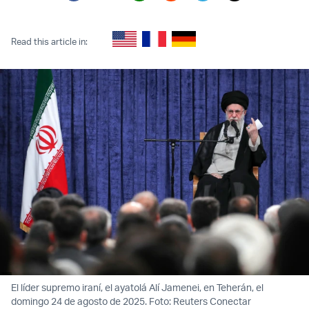
Twitter (X)
Facebook
Whatsapp
Reddit
Telegram
Read this article in:
El líder supremo iraní, el ayatolá Alí Jamenei, en Teherán, el
domingo 24 de agosto de 2025. Foto: Reuters Conectar