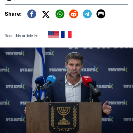
Print
Share:
Twitter (X)
Facebook
Whatsapp
Reddit
Telegram
Read this article in: