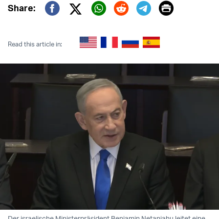
Print
Share:
Twitter (X)
Facebook
Whatsapp
Reddit
Telegram
Read this article in:
Der israelische Ministerpräsident Benjamin Netanjahu leitet eine