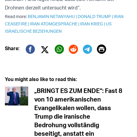
Drohnen derzeit untersucht wird“.
Read more:
BENJAMIN NETANYAHU
|
DONALD TRUMP
|
IRAN
CEASEFIRE
|
IRAN ATOMGESPRÄCHE
|
IRAN KRIEG
|
US
ISRAELISCHE BEZIEHUNGEN
Print
Share:
Twitter (X)
Facebook
Whatsapp
Reddit
Telegram
You might also like to read this:
„BRINGT ES ZUM ENDE“: Fast 8
von 10 amerikanischen
Evangelikalen wollen, dass
Trump die iranische
Bedrohung vollständig
beseitigt, anstatt ein