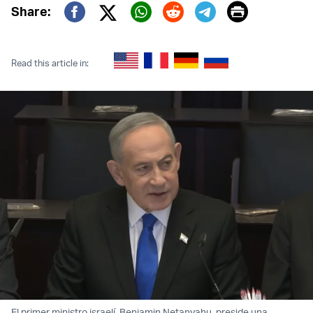
Print
Share:
Twitter (X)
Facebook
Whatsapp
Reddit
Telegram
Read this article in:
El primer ministro israelí, Benjamin Netanyahu, preside una