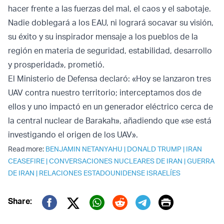
hacer frente a las fuerzas del mal, el caos y el sabotaje.
Nadie doblegará a los EAU, ni logrará socavar su visión,
su éxito y su inspirador mensaje a los pueblos de la
región en materia de seguridad, estabilidad, desarrollo
y prosperidad», prometió.
El Ministerio de Defensa declaró: «Hoy se lanzaron tres
UAV contra nuestro territorio; interceptamos dos de
ellos y uno impactó en un generador eléctrico cerca de
la central nuclear de Barakah», añadiendo que «se está
investigando el origen de los UAV».
Read more:
BENJAMIN NETANYAHU
|
DONALD TRUMP
|
IRAN
CEASEFIRE
|
CONVERSACIONES NUCLEARES DE IRAN
|
GUERRA
DE IRAN
|
RELACIONES ESTADOUNIDENSE ISRAELÍES
Print
Share:
Twitter (X)
Facebook
Whatsapp
Reddit
Telegram