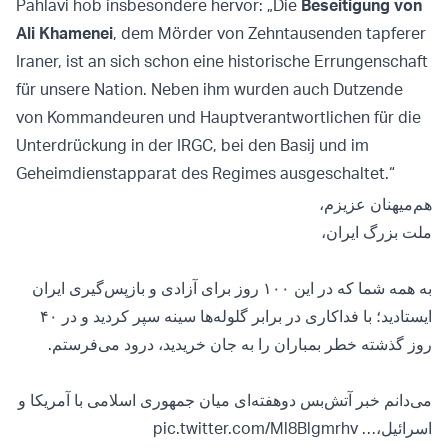
Pahlavi hob insbesondere hervor: „Die
Beseitigung von
Ali Khamenei
, dem Mörder von Zehntausenden tapferer
Iraner, ist an sich schon eine historische Errungenschaft
für unsere Nation. Neben ihm wurden auch Dutzende
von Kommandeuren und Hauptverantwortlichen für die
Unterdrückung in der IRGC, bei den Basij und im
Geheimdienstapparat des Regimes ausgeschaltet.“
هم‌میهنان عزیزم،
ملت بزرگ ایران،
به همه شما که در این ۱۰۰ روز برای آزادی و بازپس‌گیری ایران
ایستادید؛ با فداکاری در برابر گلوله‌ها سینه سپر کردید و در ۴۰
روز گذشته خطر بمباران را به جان خریدید، درود می‌فرستم.
می‌دانم خبر آتش‌بس دوهفته‌ای میان جمهوری اسلامی با آمریکا و
pic.twitter.com/Ml8Blgmrhv
اسرائیل،…