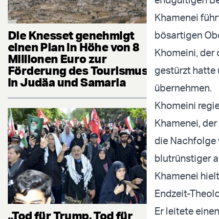
Khamenei führt
Die Knesset genehmigt
bösartigen Obe
einen Plan in Höhe von 8
Khomeini, der 
Millionen Euro zur
Förderung des Tourismus
gestürzt hatte
in Judäa und Samaria
übernehmen.
Khomeini regie
Khamenei, der 
die Nachfolge 
blutrünstiger a
Khamenei hielt
Endzeit-Theolo
Er leitete ein
„Tod für Trump, Tod für