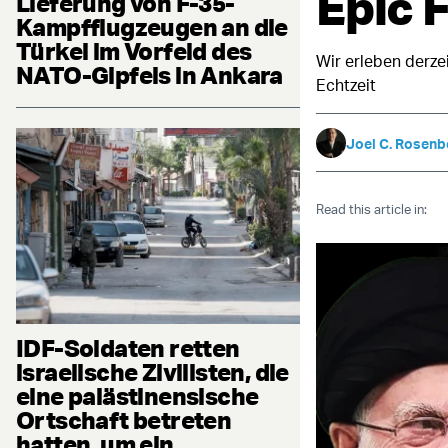
Epic 
Lieferung von F-35-
Kampfflugzeugen an die
Türkei im Vorfeld des
Wir erleben derze
NATO-Gipfels in Ankara
Echtzeit
Joel C. Rosenb
Read this article in:
IDF-Soldaten retten
israelische Zivilisten, die
eine palästinensische
Ortschaft betreten
hatten, um ein