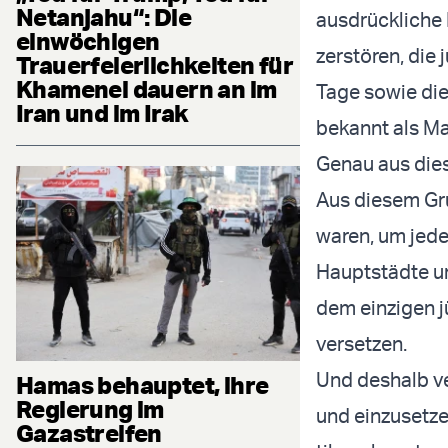
Netanjahu“: Die
ausdrückliche 
einwöchigen
zerstören, die 
Trauerfeierlichkeiten für
Khamenei dauern an im
Tage sowie die
Iran und im Irak
bekannt als Ma
Genau aus dies
Aus diesem Gru
waren, um jede
Hauptstädte un
dem einzigen j
versetzen.
Und deshalb ve
Hamas behauptet, ihre
Regierung im
und einzusetze
Gazastreifen