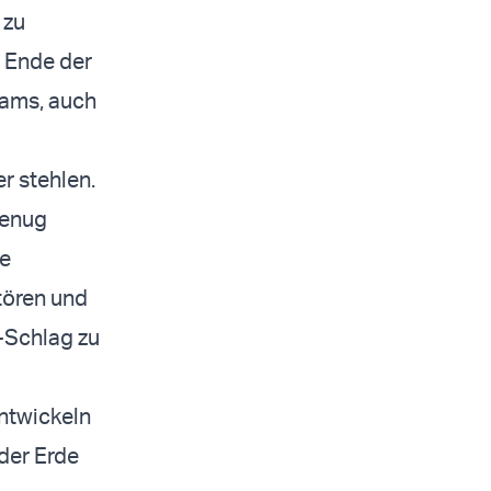
 zu
s Ende der
mams, auch
r stehlen.
genug
ie
tören und
-Schlag zu
entwickeln
der Erde