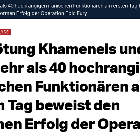
als 40 hochrangigen iranischen Funktionären am ersten Tag
ormen Erfolg der Operation Epic Fury
LYSE
ötung Khameneis un
ehr als 40 hochrang
schen Funktionären 
n Tag beweist den
en Erfolg der Opera