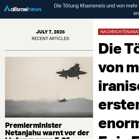
Die Tötung Khameneis und von mehr 
en
JULY 7, 2026
NACHRICHTENANA
RECENT ARTICLES
Die T
von m
irani
erste
enorm
Premierminister
Netanjahu warnt vor der