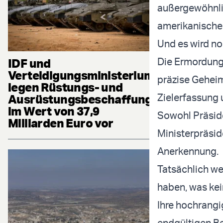
außergewöhnli
amerikanischen
Und es wird n
Die Ermordung
IDF und
Verteidigungsministerium
präzise Geheim
legen Rüstungs- und
Zielerfassung 
Ausrüstungsbeschaffung
im Wert von 37,9
Sowohl Präside
Milliarden Euro vor
Ministerpräsi
Anerkennung.
Tatsächlich we
haben, was kei
Ihre hochrangi
endgültigen B