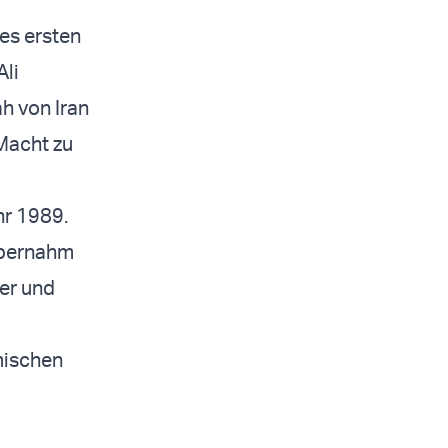
es ersten
Ali
h von Iran
Macht zu
hr 1989.
übernahm
her und
mischen