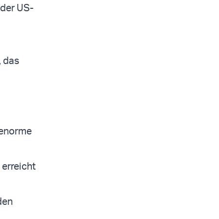
 der US-
, das
 enorme
 erreicht
den