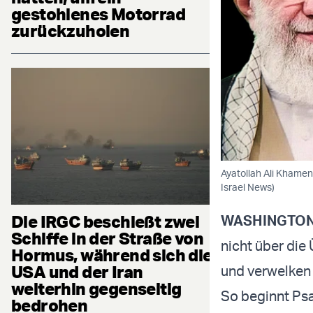
gestohlenes Motorrad
zurückzuholen
Ayatollah Ali Khamen
Israel News)
Die IRGC beschießt zwei
WASHINGTON
Schiffe in der Straße von
nicht über die
Hormus, während sich die
USA und der Iran
und verwelken 
weiterhin gegenseitig
So beginnt Psal
bedrohen