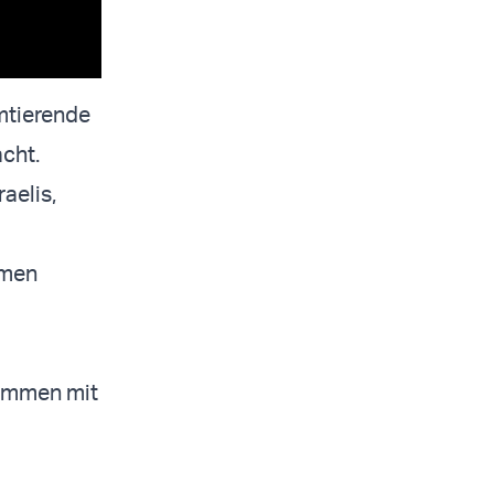
amtierende
cht.
raelis,
amen
sammen mit