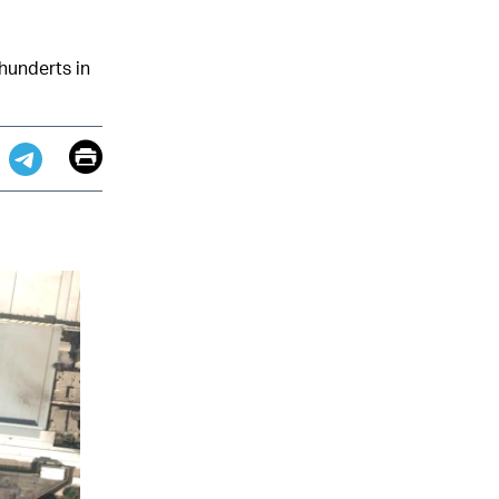
hunderts in
Email
Print
app
dit
Telegram