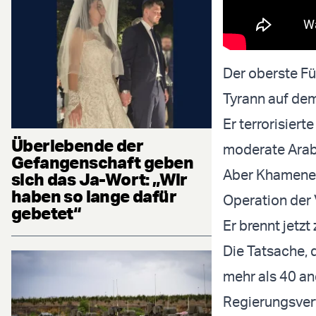
Der oberste Fü
Tyrann auf dem
Er terrorisiert
Überlebende der
moderate Arabe
Gefangenschaft geben
Aber Khamenei
sich das Ja-Wort: „Wir
haben so lange dafür
Operation der 
gebetet“
Er brennt jetzt
Die Tatsache,
mehr als 40 an
Regierungsvert