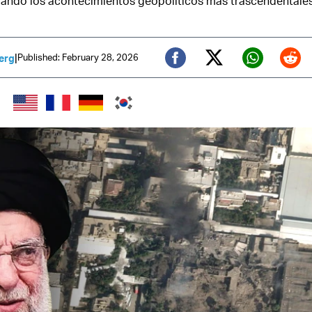
ando los acontecimientos geopolíticos más trascendentales 
|
Published: February 28, 2026
erg
Twitter (X)
Facebook
Whats
Red