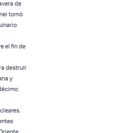
avera de
enei tomó
uinario
 el fin de
ra destruir
ana y
uodécimo
cleares.
entes
riente,