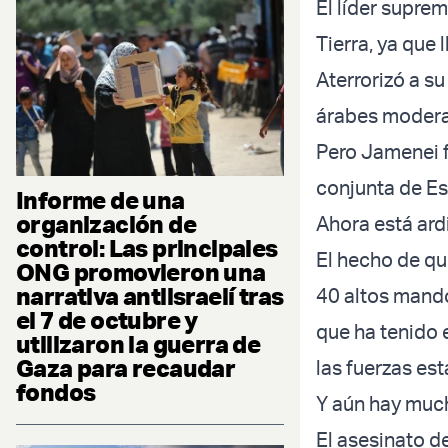
El líder suprem
Tierra, ya que 
Aterrorizó a su
árabes modera
Pero Jamenei f
conjunta de Es
Informe de una
organización de
Ahora está ardi
control: Las principales
El hecho de qu
ONG promovieron una
narrativa antiisraelí tras
40 altos mando
el 7 de octubre y
que ha tenido e
utilizaron la guerra de
Gaza para recaudar
las fuerzas es
fondos
Y aún hay much
El asesinato d