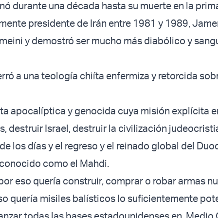
nó durante una década hasta su muerte en la prim
mente presidente de Irán entre 1981 y 1989, Jam
omeini y demostró ser mucho más diabólico y sang
ró a una teología chiíta enfermiza y retorcida sobre
cta apocalíptica y genocida cuya misión explícita e
 destruir Israel, destruir la civilización judeocristi
 de los días y el regreso y el reinado global del D
 conocido como el Mahdi.
or eso quería construir, comprar o robar armas nu
o quería misiles balísticos lo suficientemente pot
anzar todas las bases estadounidenses en Medio O