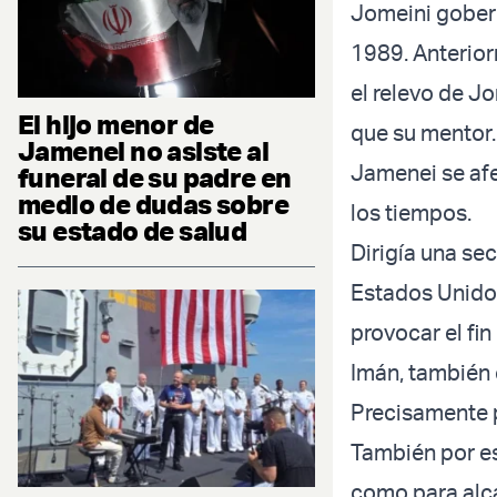
Jomeini gober
1989. Anterior
el relevo de J
El hijo menor de
que su mentor.
Jamenei no asiste al
Jamenei se afer
funeral de su padre en
medio de dudas sobre
los tiempos.
su estado de salud
Dirigía una se
Estados Unidos,
provocar el fin
Imán, también
Precisamente p
También por es
como para alc