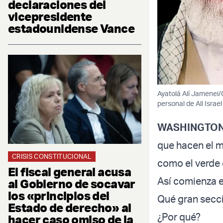
declaraciones del
vicepresidente
estadounidense Vance
Ayatolá Alí Jamenei/
personal de All Israe
WASHINGTON
que hacen el m
CRISIS CONSTITUCIONAL
como el verde 
El fiscal general acusa
Así comienza e
al Gobierno de socavar
los «principios del
Qué gran secci
Estado de derecho» al
¿Por qué?
hacer caso omiso de la