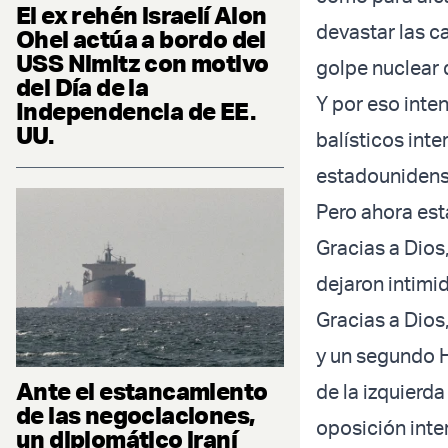
El ex rehén israelí Alon
devastar las c
Ohel actúa a bordo del
USS Nimitz con motivo
golpe nuclear 
del Día de la
Y por eso inte
Independencia de EE.
UU.
balísticos int
estadounidenses
Pero ahora est
Gracias a Dios
dejaron intimid
Gracias a Dios
y un segundo H
Ante el estancamiento
de la izquierd
de las negociaciones,
oposición inte
un diplomático iraní