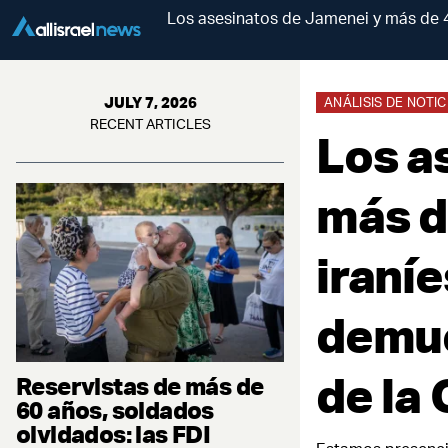
Los asesinatos de Jamenei y más de 40
JULY 7, 2026
ANÁLISIS DE NOTIC
RECENT ARTICLES
Los a
más d
iraníe
demue
de la
Reservistas de más de
60 años, soldados
olvidados: las FDI