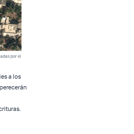
adas por el
es a los
 perecerán
rituras.