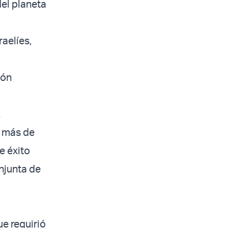
del planeta
raelíes,
ión
.
n más de
e éxito
onjunta de
ue requirió