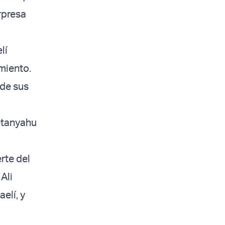
orpresa
lí
miento.
 de sus
etanyahu
rte del
Ali
elí, y