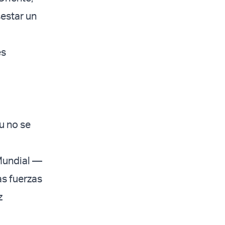
sestar un
es
u no se
 Mundial —
as fuerzas
z