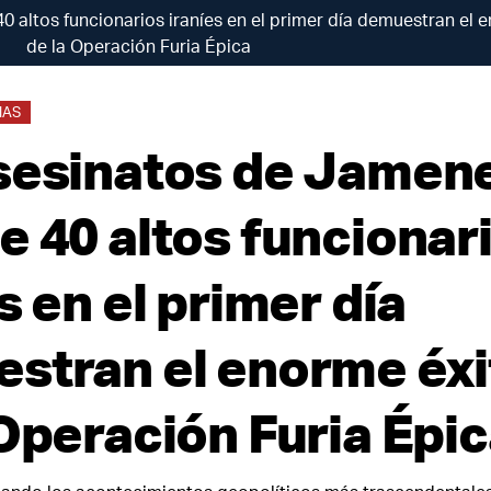
 altos funcionarios iraníes en el primer día demuestran el 
de la Operación Furia Épica
IAS
sesinatos de Jamene
e 40 altos funcionar
s en el primer día
stran el enorme éxi
 Operación Furia Épi