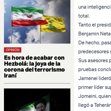
una inteligenci
total.
Tanto el presi
Benjamin Neta
De hecho, pasa
OPINIÓN
predecesores se
Es hora de acabar con
Sus asesores 
Hezbolá: la joya de la
corona del terrorismo
pruebas concl
iraní
Jamenei lideró
primer líder s
Jomeini, quien 
llegó a Teherá