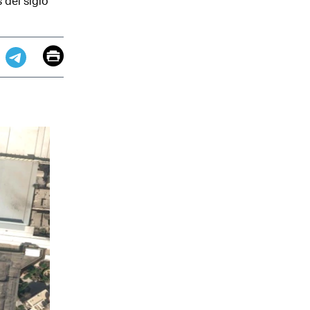
del siglo
Email
Print
app
dit
Telegram