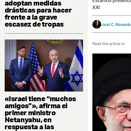
Estamos presenci
adoptan medidas
XXI
drásticas para hacer
frente a la grave
escasez de tropas
Joel C. Rosenb
Read this article in:
«Israel tiene “muchos
amigos”», afirma el
primer ministro
Netanyahu, en
respuesta a las