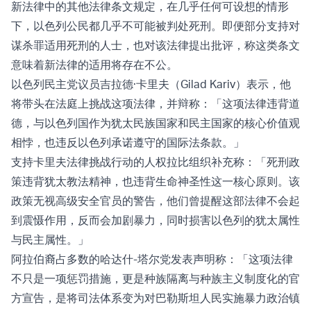
新法律中的其他法律条文规定，在几乎任何可设想的情形
下，以色列公民都几乎不可能被判处死刑。即便部分支持对
谋杀罪适用死刑的人士，也对该法律提出批评，称这类条文
意味着新法律的适用将存在不公。
以色列民主党议员吉拉德·卡里夫（Gilad Kariv）表示，他
将带头在法庭上挑战这项法律，并辩称：「这项法律违背道
德，与以色列国作为犹太民族国家和民主国家的核心价值观
相悖，也违反以色列承诺遵守的国际法条款。」
支持卡里夫法律挑战行动的人权拉比组织补充称：「死刑政
策违背犹太教法精神，也违背生命神圣性这一核心原则。该
政策无视高级安全官员的警告，他们曾提醒这部法律不会起
到震慑作用，反而会加剧暴力，同时损害以色列的犹太属性
与民主属性。」
阿拉伯裔占多数的哈达什-塔尔党发表声明称：「这项法律
不只是一项惩罚措施，更是种族隔离与种族主义制度化的官
方宣告，是将司法体系变为对巴勒斯坦人民实施暴力政治镇