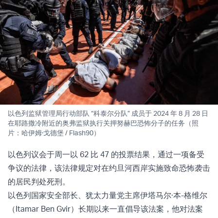
以色列监狱管理局行动部队 “科泰尔分队” 成员于 2024 年 8 月 28 日
在耶路撒冷附近的奥弗监狱执行关押努赫巴恐怖分子的任务（照
片：哈伊姆·戈德堡 / Flash90）
以色列议会于周一以 62 比 47 的投票结果，通过一项备受
争议的法律，该法律规定对在约旦河西岸实施致命恐怖袭击
的居民判处死刑。
以色列国家安全部长、犹太力量党主席伊塔马尔·本-格维尔
（Itamar Ben Gvir）长期以来一直倡导该法案，他对法案