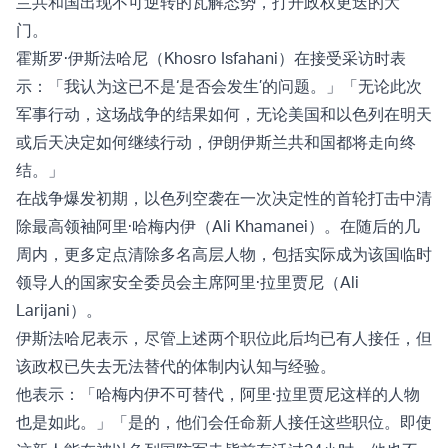
兰共和国出现不可逆转的瓦解态势，打开政权更迭的大
门。
霍斯罗·伊斯法哈尼（Khosro Isfahani）在接受采访时表
示：「我认为这已不是‘是否会发生’的问题。」「无论此次
军事行动，这场战争的结果如何，无论美国和以色列在明天
或后天决定如何继续行动，伊朗伊斯兰共和国都将走向终
结。」
在战争爆发初期，以色列空袭在一次决定性的首轮打击中清
除最高领袖阿里·哈梅内伊（Ali Khamanei）。在随后的几
周内，更多定点清除多名高层人物，包括实际成为该国临时
领导人的国家安全委员会主席阿里·拉里贾尼（Ali
Larijani）。
伊斯法哈尼表示，尽管上述两个职位此后均已有人接任，但
该政权已失去无法替代的体制内认知与经验。
他表示：「哈梅内伊不可替代，阿里·拉里贾尼这样的人物
也是如此。」「是的，他们会任命新人接任这些职位。即使