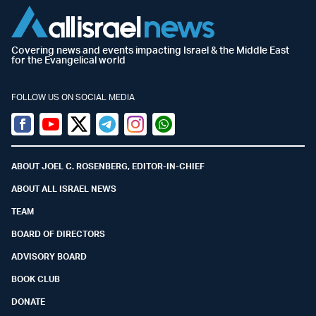
Covering news and events impacting Israel & the Middle East
for the Evangelical world
FOLLOW US ON SOCIAL MEDIA
Facebook
Youtube
Twitter (X)
Telegram
Instagram
Whatsapp
ABOUT JOEL C. ROSENBERG, EDITOR-IN-CHIEF
ABOUT ALL ISRAEL NEWS
TEAM
BOARD OF DIRECTORS
ADVISORY BOARD
BOOK CLUB
DONATE