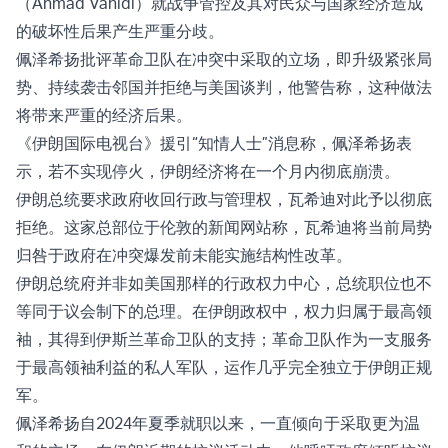
（Ahmad Vahidi）就战争管控及其对民众与国家经济造成
的破坏性后果产生严重分歧。
佩泽希扬批评革命卫队在冲突中采取的立场，即升级紧张局
势、持续袭击邻国并拒绝与美国谈判，他警告称，这种做法
将带来严重的经济后果。
《伊朗国际电视台》援引“知情人士”消息称，佩泽希扬表
示，若不实现停火，伊朗经济将在一个月内彻底崩溃。
伊朗总统要求政府收回行政与管理权，瓦希迪对此予以彻底
拒绝。这家总部位于伦敦的新闻网站称，瓦希迪将当前局势
归咎于政府在冲突爆发前未能实施结构性改革。
伊朗总统府并非如美国那样的行政权力中心，总统职位也不
等同于议会制下的总理。在伊朗政权中，权力归属于最高领
袖，其得到伊斯兰革命卫队的支持；革命卫队作为一支服务
于最高领袖利益的私人军队，运作几乎完全独立于伊朗正规
军。
佩泽希扬自2024年夏季就职以来，一直倾向于采取更为温