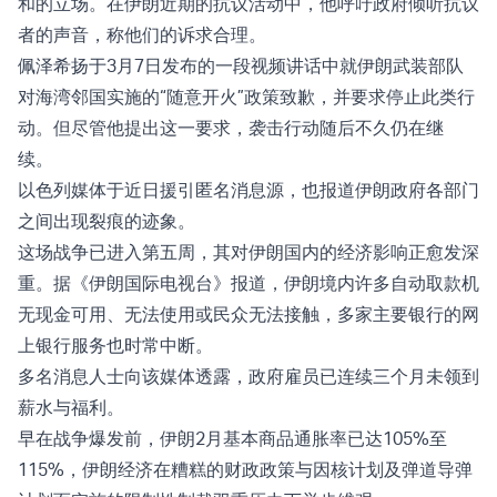
和的立场。在伊朗近期的
抗议活动
中，他呼吁政府倾听抗议
者的声音，称他们的诉求合理。
佩泽希扬于3月7日发布的一段视频讲话中就伊朗武装部队
对海湾邻国实施的“随意开火”政策致歉，并要求停止此类行
动。但尽管他提出这一要求，袭击行动随后不久仍在继
续。
以色列媒体于近日援引匿名消息源，也报道伊朗政府各部门
之间出现
裂痕
的迹象。
这场战争已进入第五周，其对伊朗国内的经济影响正愈发深
重。据《伊朗国际电视台》报道，伊朗境内许多自动取款机
无现金可用、无法使用或民众无法接触，多家主要银行的网
上银行服务也时常中断。
多名消息人士向该媒体透露，政府雇员已连续三个月未领到
薪水与福利。
早在战争爆发前，伊朗2月基本商品通胀率已达105%至
115%，伊朗经济在糟糕的财政政策与因核计划及弹道导弹