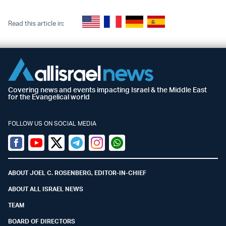
Read this article in:
Covering news and events impacting Israel & the Middle East
for the Evangelical world
FOLLOW US ON SOCIAL MEDIA
Facebook
Youtube
Twitter (X)
Telegram
Instagram
Whatsapp
ABOUT JOEL C. ROSENBERG, EDITOR-IN-CHIEF
ABOUT ALL ISRAEL NEWS
TEAM
BOARD OF DIRECTORS