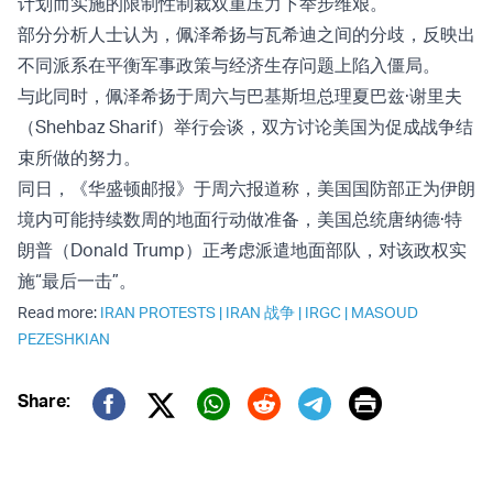
计划而实施的限制性制裁双重压力下举步维艰。
部分分析人士认为，佩泽希扬与瓦希迪之间的分歧，反映出
不同派系在平衡军事政策与经济生存问题上陷入僵局。
与此同时，佩泽希扬于周六与巴基斯坦总理夏巴兹·谢里夫
（Shehbaz Sharif）举行会谈，双方讨论美国为促成战争结
束所做的努力。
同日，《华盛顿邮报》于周六报道称，美国国防部正为伊朗
境内可能持续数周的地面行动做准备，美国总统唐纳德·特
朗普（Donald Trump）正考虑派遣地面部队，对该政权实
施“最后一击”。
Read more:
IRAN PROTESTS
|
IRAN 战争
|
IRGC
|
MASOUD
PEZESHKIAN
Print
Share:
Twitter (X)
Facebook
Whatsapp
Reddit
Telegram