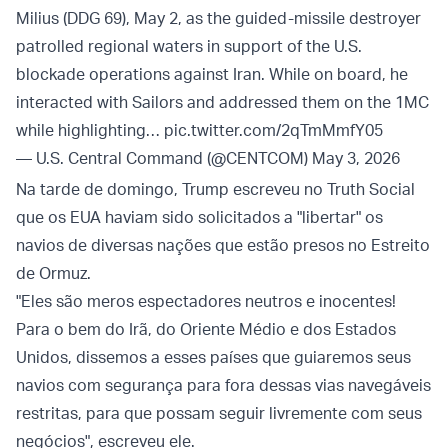
Milius (DDG 69), May 2, as the guided-missile destroyer
patrolled regional waters in support of the U.S.
blockade operations against Iran. While on board, he
interacted with Sailors and addressed them on the 1MC
while highlighting…
pic.twitter.com/2qTmMmfY05
— U.S. Central Command (@CENTCOM)
May 3, 2026
Na tarde de domingo, Trump escreveu no Truth Social
que os EUA haviam sido solicitados a "libertar" os
navios de diversas nações que estão presos no Estreito
de Ormuz.
"Eles são meros espectadores neutros e inocentes!
Para o bem do Irã, do Oriente Médio e dos Estados
Unidos, dissemos a esses países que guiaremos seus
navios com segurança para fora dessas vias navegáveis
​​restritas, para que possam seguir livremente com seus
negócios", escreveu ele.