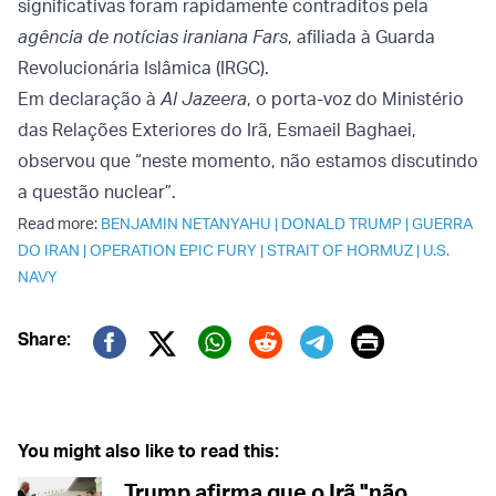
significativas foram rapidamente contraditos pela
agência de notícias iraniana Fars
, afiliada à Guarda
Revolucionária Islâmica (IRGC).
Em declaração à
Al Jazeera
, o porta-voz do Ministério
das Relações Exteriores do Irã, Esmaeil Baghaei,
observou que “neste momento, não estamos discutindo
a questão nuclear”.
Read more:
BENJAMIN NETANYAHU
|
DONALD TRUMP
|
GUERRA
DO IRAN
|
OPERATION EPIC FURY
|
STRAIT OF HORMUZ
|
U.S.
NAVY
Print
Share:
Twitter (X)
Facebook
Whatsapp
Reddit
Telegram
You might also like to read this:
Trump afirma que o Irã "não