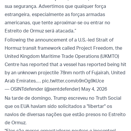
sua segurança. Advertimos que qualquer força
estrangeira, especialmente as forças armadas
americanas, que tente aproximar-se ou entrar no
Estreito de Ormuz será atacada.”
Following the announcement of a U.S.-led Strait of
Hormuz transit framework called Project Freedom, the
United Kingdom Maritime Trade Operations (UKMTO)
Centre has reported that a vessel has reported being hit
by an unknown projectile 78nm north of Fujairah, United
Arab Emirates.…
pic.twitter.com/o9nOg9kUce
— OSINTdefender (@sentdefender)
May 4, 2026
Na tarde de domingo, Trump escreveu no Truth Social
que os EUA haviam sido solicitados a "libertar" os
navios de diversas nações que estão presos no Estreito
de Ormuz.
"Eles são meros espectadores neutros e inocentes!