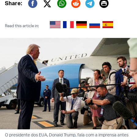
Print
Share:
Twitter (X)
Facebook
Whatsapp
Reddit
Telegram
Read this article in:
O presidente dos EUA, Donald Trump, fala com a imprensa antes