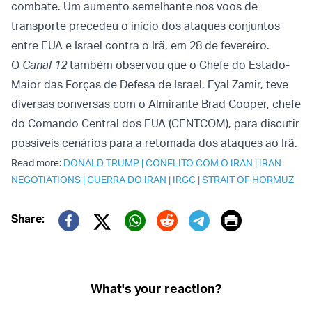
combate. Um aumento semelhante nos voos de
transporte precedeu o início dos ataques conjuntos
entre EUA e Israel contra o Irã, em 28 de fevereiro.
O
Canal 12
também observou que o Chefe do Estado-
Maior das Forças de Defesa de Israel, Eyal Zamir, teve
diversas conversas com o Almirante Brad Cooper, chefe
do Comando Central dos EUA (CENTCOM), para discutir
possíveis cenários para a retomada dos ataques ao Irã.
Read more:
DONALD TRUMP
|
CONFLITO COM O IRAN
|
IRAN
NEGOTIATIONS
|
GUERRA DO IRAN
|
IRGC
|
STRAIT OF HORMUZ
Print
Share:
Twitter (X)
Facebook
Whatsapp
Reddit
Telegram